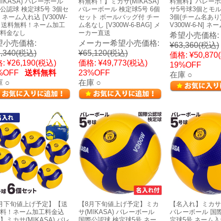
MIKASA) バレーボール
料無料！】ミカサ(MIKASA)
料無料】バレーボ
公認球 検定球5号 3個セ
バレーボール 検定球5号 6個
サ5号球3個とモ
 ネーム入れ込 [V300W-
セット ボールバッグ付 チー
3個(チーム名あり) 
N] 送料無料！ネーム加工
ム名なし [V300W-6-BAG] メ
V300W-6-N] 
料金なし
ーカー直送
希望小売価格:
望小売価格:
メーカー希望小売価格:
¥63,360
(税込)
,340
(税込)
¥65,120
(税込)
価格:
¥50,870
:
¥26,190
(税込)
価格:
¥49,773
(税込)
19%OFF
%OFF
送料無料
23%OFF
在庫 ○
 ○
在庫 ○
月下旬値上げ予定】【送
【8月下旬値上げ予定】ミカ
【名入れ】ミカサ(M
料！ネーム加工料金込
サ(MIKASA) バレーボール
バレーボール 国
】ミカサ(MIKASA) バレ
国際公認球 検定球5号 ネー
定球5号 ネーム