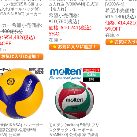
ール 検定球5号 6個セッ
ム入れ込 [V300W-N] 公式球
[V200W-N]
名入れ(ボールバッグ付)
【名入れ】
希望小売価格:
00W-6-N-BAG] メーカー
希望小売価格:
¥15,180
(税込)
¥10,780
(税込)
価格:
¥14,421
ーカー希望小売価格:
価格:
¥10,241
(税込)
5%OFF
,400
(税込)
5%OFF
在庫 ○
:
¥54,482
(税込)
在庫 ○
%OFF
 ○
サ(MIKASA) バレーボー
モルテン(molten) 5号球 フリ
国際公認球 検定球5号
スタテック バレーボール
00W] 公式球
[V5M5000] 公式球 家で練習