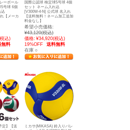
 バレーボール
国際公認球 検定球5号球 4個
5号球 6個
セット ネーム入れ込
れ込
[V300W-4-N] 公式球 名入れ
 名入れ【メーカ
【送料無料！ネーム加工追加
料金なし】
希望小売価格:
¥43,120
(税込)
(税込)
価格:
¥34,920
(税込)
料無料
19%OFF
送料無料
在庫 ○
予定】【送
ミカサ(MIKASA) 鈴入りバレ