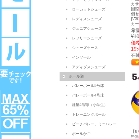
カサ
国際
ローカットシューズ
個セ
[V3
レディスシューズ
カー
ジュニアシューズ
希
¥10
レフリーシューズ
価格
シューズケース
19
在庫
インソール
アディダスシューズ
ボール類
バレーボール5号球
バレーボール4号球
軽量4号球（小学生）
トレーニングボール
ビーチバレー、ミニバレー
【8
ボールかご
料無