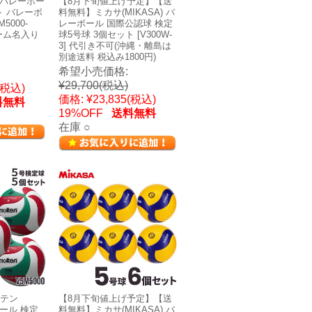
) バレーボー
【8月下旬値上げ予定】【送
ト バレーボ
料無料】ミカサ(MIKASA) バ
5000-
レーボール 国際公認球 検定
チーム名入り
球5号球 3個セット [V300W-
3] 代引き不可(沖縄・離島は
別途送料 税込み1800円)
希望小売価格:
¥29,700
(税込)
(税込)
価格:
¥23,835
(税込)
料無料
19%OFF
送料無料
在庫 ○
テン
【8月下旬値上げ予定】【送
ーボール 検定
料無料】ミカサ(MIKASA) バ