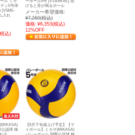
ール ミカ
ーボール5号 [V330W-BL] 投
ルテン5号球
げると音が鳴るボール
[V5M5-
メーカー希望価格:
ネーム入れ
¥7,260
(税込)
価格:
¥6,353
(税込)
12%OFF
(税込)
IKASA)
【8月下旬値上げ予定】【マ
際公認球 検
イボール】ミカサ(MIKASA)
入れ込
バレーボール 国際公認球 検