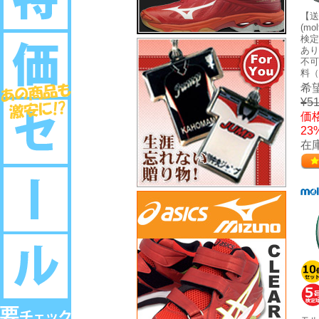
【送
(m
検定
あり)
不可
料（
希
¥51
価格
23
在庫