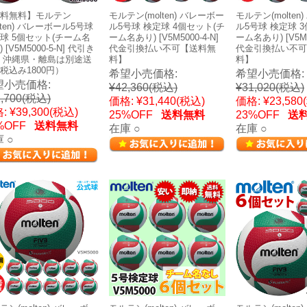
料無料】モルテン
モルテン(molten) バレーボー
モルテン(molten
olten) バレーボール5号球
ル5号球 検定球 4個セット(チ
ル5号球 検定球 
球 5個セット(チーム名
ーム名あり) [V5M5000-4-N]
ーム名あり) [V5M50
 [V5M5000-5-N] 代引き
代金引換払い不可【送料無
代金引換払い不可
 沖縄県・離島は別途送
料】
料】
税込み1800円）
希望小売価格:
希望小売価格:
望小売価格:
¥42,360
(税込)
¥31,020
(税込)
,700
(税込)
価格:
¥31,440
(税込)
価格:
¥23,580
:
¥39,300
(税込)
25%OFF
送料無料
23%OFF
送
%OFF
送料無料
在庫 ○
在庫 ○
 ○