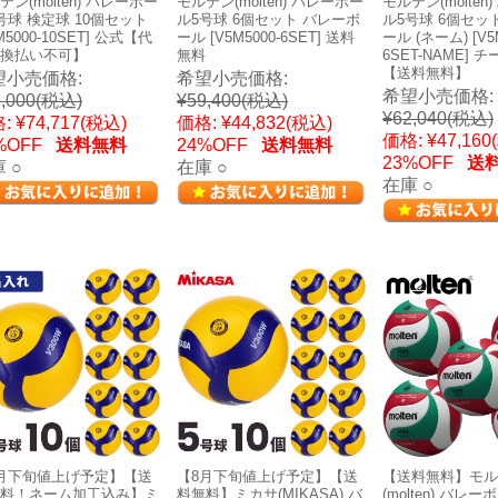
テン(molten) バレーボー
モルテン(molten) バレーボー
モルテン(molten
号球 検定球 10個セット
ル5号球 6個セット バレーボ
ル5号球 6個セッ
M5000-10SET] 公式【代
ール [V5M5000-6SET] 送料
ール (ネーム) [V5M
換払い不可】
無料
6SET-NAME] 
【送料無料】
望小売価格:
希望小売価格:
希望小売価格:
,000
(税込)
¥59,400
(税込)
¥62,040
(税込)
:
¥74,717
(税込)
価格:
¥44,832
(税込)
価格:
¥47,160
%OFF
送料無料
24%OFF
送料無料
23%OFF
送
 ○
在庫 ○
在庫 ○
月下旬値上げ予定】【送
【8月下旬値上げ予定】【送
【送料無料】モル
料！ネーム加工込み】ミ
料無料】ミカサ(MIKASA) バ
(molten) バレ