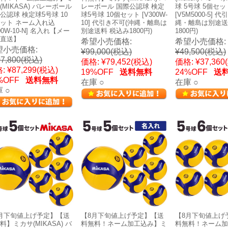
(MIKASA) バレーボール
レーボール 国際公認球 検定
球 5号球 5個セッ
公認球 検定球5号球 10
球5号球 10個セット [V300W-
[V5M5000-5] 
ット ネーム入れ込
10] 代引き不可(沖縄・離島は
縄・離島は別途送
00W-10-N] 名入れ【メー
別途送料 税込み1800円)
1800円)
直送】
希望小売価格:
希望小売価格:
望小売価格:
¥99,000
(税込)
¥49,500
(税込)
7,800
(税込)
価格:
¥79,452
(税込)
価格:
¥37,360
:
¥87,299
(税込)
19%OFF
送料無料
24%OFF
送
%OFF
送料無料
在庫 ○
在庫 ○
 ○
月下旬値上げ予定】【送
【8月下旬値上げ予定】【送
【8月下旬値上げ
料】ミカサ(MIKASA) バ
料無料！ネーム加工込み】ミ
料無料！ネーム加