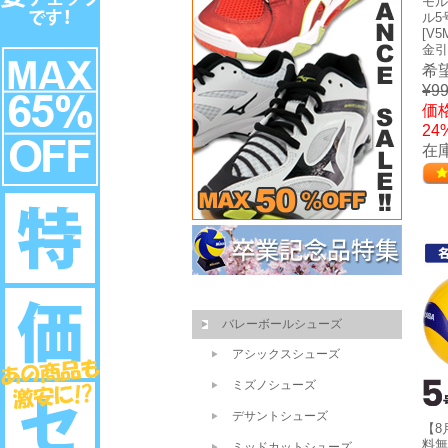
モル
ル5
[V5
金引
希
¥99
価格
24
在庫
バレーボールシューズ
アシックスシューズ
ミズノシューズ
デサントシューズ
【8
料無
ミッドカットシューズ