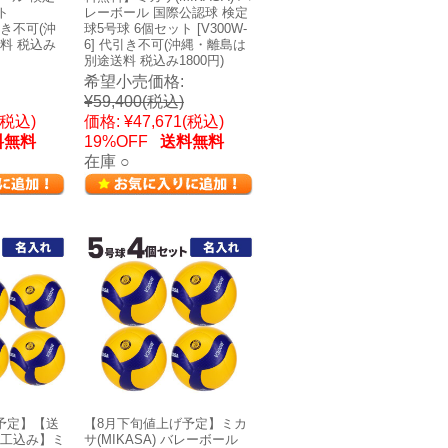
ト
レーボール 国際公認球 検定
代引き不可(沖
球5号球 6個セット [V300W-
料 税込み
6] 代引き不可(沖縄・離島は
別途送料 税込み1800円)
希望小売価格:
¥59,400
(税込)
(税込)
価格:
¥47,671
(税込)
料無料
19%OFF
送料無料
在庫 ○
予定】【送
【8月下旬値上げ予定】ミカ
工込み】ミ
サ(MIKASA) バレーボール