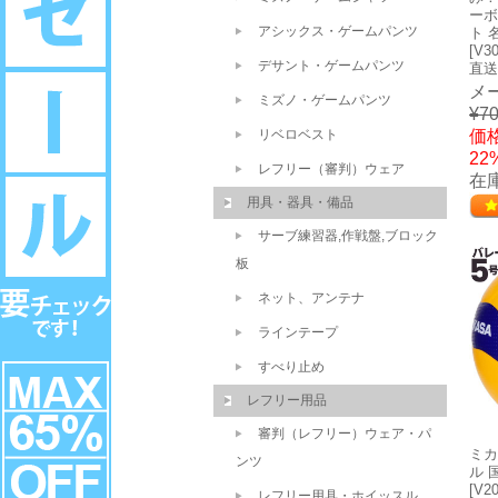
ーボ
アシックス・ゲームパンツ
ト 
[V3
デサント・ゲームパンツ
直送
メ
ミズノ・ゲームパンツ
¥70
リベロベスト
価格
22
レフリー（審判）ウェア
在庫
用具・器具・備品
サーブ練習器,作戦盤,ブロック
板
ネット、アンテナ
ラインテープ
すべり止め
レフリー用品
審判（レフリー）ウェア・パ
ミカ
ンツ
ル 
[V2
レフリー用具・ホイッスル