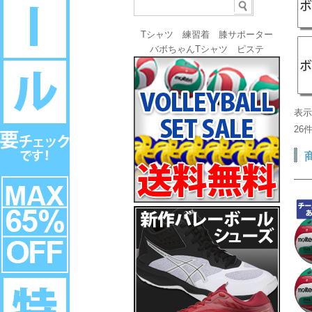
Tシャツ
練習着
膝サポーター
バボちゃんTシャツ
ピステ
表
26