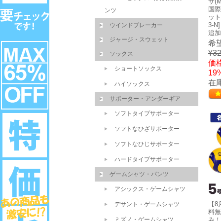
サ(
国際
ンツ
ット
3-
ウインドブレーカー
追加
ジャージ・スウェット
希
¥32
ソックス
価格
ショートソックス
19
在庫
ハイソックス
サポーター・アンダーギア
ソフトタイプサポーター
ソフトなひざサポーター
ソフトなひじサポーター
ハードタイプサポーター
ゲームシャツ・パンツ
アシックス・ゲームシャツ
【8
デサント・ゲームシャツ
料無
ミズノ・ゲームシャツ
み！