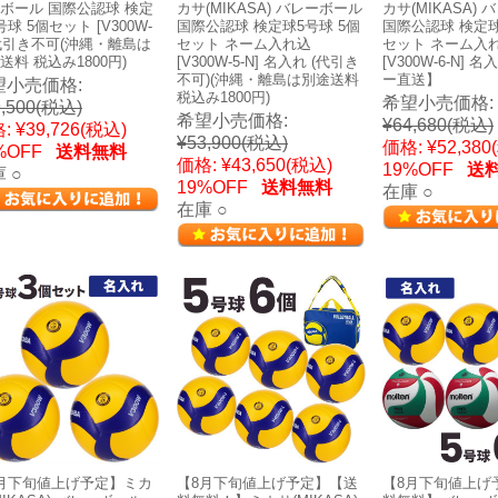
ボール 国際公認球 検定
カサ(MIKASA) バレーボール
カサ(MIKASA)
号球 5個セット [V300W-
国際公認球 検定球5号球 5個
国際公認球 検定球
 代引き不可(沖縄・離島は
セット ネーム入れ込
セット ネーム入
送料 税込み1800円)
[V300W-5-N] 名入れ (代引き
[V300W-6-N]
不可)(沖縄・離島は別途送料
ー直送】
望小売価格:
税込み1800円)
希望小売価格:
,500
(税込)
希望小売価格:
¥64,680
(税込)
:
¥39,726
(税込)
¥53,900
(税込)
価格:
¥52,380
%OFF
送料無料
価格:
¥43,650
(税込)
19%OFF
送
 ○
19%OFF
送料無料
在庫 ○
在庫 ○
月下旬値上げ予定】ミカ
【8月下旬値上げ予定】【送
【8月下旬値上げ