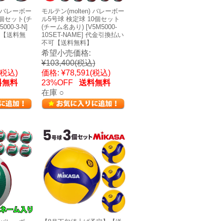
) バレーボー
モルテン(molten) バレーボー
3個セット(チ
ル5号球 検定球 10個セット
00-3-N]
(チーム名あり) [V5M5000-
【送料無
10SET-NAME] 代金引換払い
不可【送料無料】
希望小売価格:
¥103,400
(税込)
(税込)
価格:
¥78,591
(税込)
料無料
23%OFF
送料無料
在庫 ○