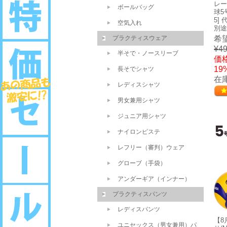
レー
ボールバッグ
球5
5]
空気入れ
別途
プラクティスウェア
希
¥49
半そで・ノースリーブ
価格
19
長そでシャツ
在庫
レディスシャツ
男女兼用シャツ
ジュニア用シャツ
ナイロンピステ
レフリー（審判）ウェア
グローブ（手袋）
アンダーギア（インナー）
プラクティスパンツ
レディスパンツ
【8
ユニセックス（男女兼用）パ