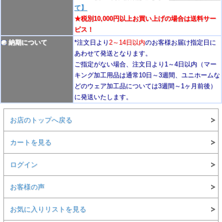
て】
★税別10,000円以上お買い上げの場合は送料サー
ビス！
納期について
*注文日より
2
～14日以内
のお客様お届け指定日に
あわせて発送となります。
ご指定がない場合、注文日より1～4
日以内
（マー
キング加工用品は通常10日
～3週間
、ユニホームな
どのウェア加工品については3週間～
1ヶ月前後
）
に発送いたします。
お店のトップへ戻る
カートを見る
ログイン
お客様の声
お気に入りリストを見る