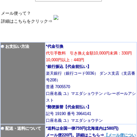
メール便って？
詳細はこちらをクリック⇒
お支払い方法
*代金引換
代引手数料 引き換え金額10,000円未満：330円
10,000円以上：440円
*
銀行振込【代金前払い】
楽天銀行（銀行コード0036） ダンス支店（支店番
号208）
普通 7005570
口座名義 ユ）マエダショウテン バレーボールアシ
スト
*
郵便振替【代金前払い】
記号 19190 番号 3964141
口座名義 ユ）マエダショウテン
配送・送料について
*送料は全国一律759円
(北海道内は580円)
メール便220円。詳細はこちら⇒
【メール便につい