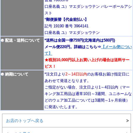
口座名義 ユ）マエダショウテン バレーボールアシ
スト
*
郵便振替【代金前払い】
記号 19190 番号 3964141
口座名義 ユ）マエダショウテン
配送・送料について
*送料は全国一律759円
(北海道内は580円)
メール便220円。詳細はこちら⇒
【メール便につい
て】
★税別10,000円以上お買い上げの場合は送料サー
ビス！
納期について
*注文日より
2
～14日以内
のお客様お届け指定日に
あわせて発送となります。
ご指定がない場合、注文日より1～4
日以内
（マー
キング加工用品は通常10日
～3週間
、ユニホームな
どのウェア加工品については3週間～
1ヶ月前後
）
に発送いたします。
お店のトップへ戻る