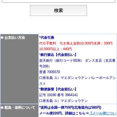
お支払い方法
*代金引換
代引手数料 引き換え金額10,000円未満：330円
10,000円以上：440円
*
銀行振込【代金前払い】
楽天銀行（銀行コード0036） ダンス支店（支店番
号208）
普通 7005570
口座名義 ユ）マエダショウテン バレーボールアシ
スト
*
郵便振替【代金前払い】
記号 19190 番号 3964141
口座名義 ユ）マエダショウテン
配送・送料について
*送料は全国一律759円
(北海道内は580円)
メール便220円。詳細はこちら⇒
【メール便につい