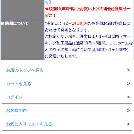
て】
★税別10,000円以上お買い上げの場合は送料サー
ビス！
納期について
*注文日より
2
～14日以内
のお客様お届け指定日に
あわせて発送となります。
ご指定がない場合、注文日より1～4
日以内
（マー
キング加工用品は通常10日
～3週間
、ユニホームな
どのウェア加工品については3週間～
1ヶ月前後
）
に発送いたします。
お店のトップへ戻る
カートを見る
ログイン
お客様の声
お気に入りリストを見る