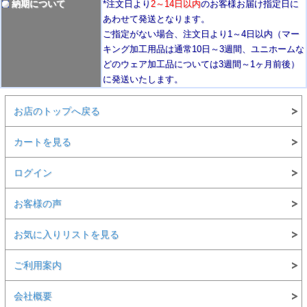
納期について
*注文日より
2
～14日以内
のお客様お届け指定日に
あわせて発送となります。
ご指定がない場合、注文日より1～4
日以内
（マー
キング加工用品は通常10日
～3週間
、ユニホームな
どのウェア加工品については3週間～
1ヶ月前後
）
に発送いたします。
お店のトップへ戻る
カートを見る
ログイン
お客様の声
お気に入りリストを見る
ご利用案内
会社概要