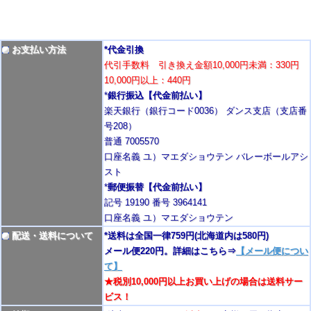
お支払い方法
*代金引換
代引手数料 引き換え金額10,000円未満：330円
10,000円以上：440円
*
銀行振込【代金前払い】
楽天銀行（銀行コード0036） ダンス支店（支店番
号208）
普通 7005570
口座名義 ユ）マエダショウテン バレーボールアシ
スト
*
郵便振替【代金前払い】
記号 19190 番号 3964141
口座名義 ユ）マエダショウテン
配送・送料について
*送料は全国一律759円
(北海道内は580円)
メール便220円。詳細はこちら⇒
【メール便につい
て】
★税別10,000円以上お買い上げの場合は送料サー
ビス！