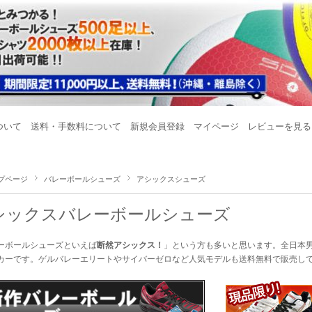
ついて
送料・手数料について
新規会員登録
マイページ
レビューを見る
プページ
バレーボールシューズ
アシックスシューズ
シックスバレーボールシューズ
ーボールシューズといえば
断然アシックス！
」という方も多いと思います。全日本
カーです。ゲルバレーエリートやサイバーゼロなど人気モデルも送料無料で販売し