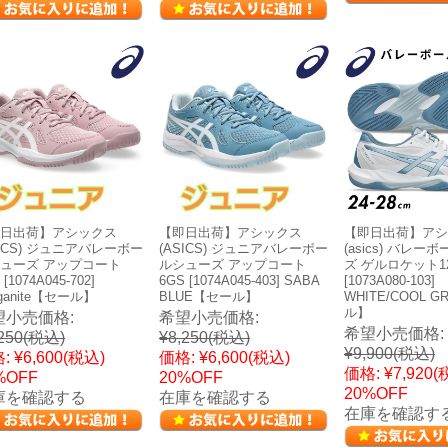
日出荷】アシックス
【即日出荷】アシックス
【即日出荷】アシ
SICS) ジュニアバレーボー
(ASICS) ジュニアバレーボー
(asics) バレー
ューズ アップコート
ルシューズ アップコート
ズ ゲルロケット1
 [1074A045-702]
6GS [1074A045-403] SABA
[1073A080-103]
rganite【セール】
BLUE【セール】
WHITE/COOL 
ル】
望小売価格:
希望小売価格:
希望小売価格:
250
(税込)
¥8,250
(税込)
¥9,900
(税込)
:
¥6,600
(税込)
価格:
¥6,600
(税込)
価格:
¥7,920
(
%OFF
20%OFF
20%OFF
庫を確認する
在庫を確認する
在庫を確認す