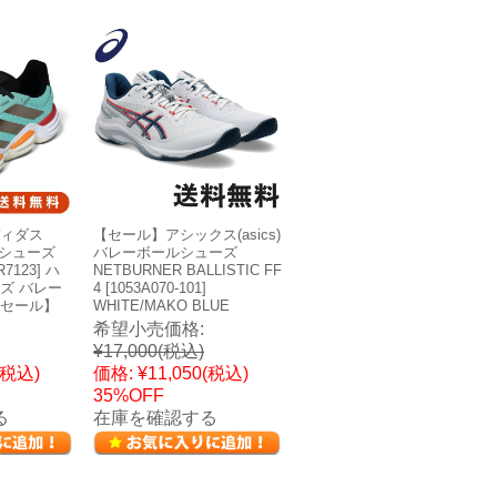
ィダス
【セール】アシックス(asics)
ドアシューズ
バレーボールシューズ
7123] ハ
NETBURNER BALLISTIC FF
ズ バレー
4 [1053A070-101]
セール】
WHITE/MAKO BLUE
希望小売価格:
¥17,000
(税込)
(税込)
価格:
¥11,050
(税込)
35%OFF
る
在庫を確認する