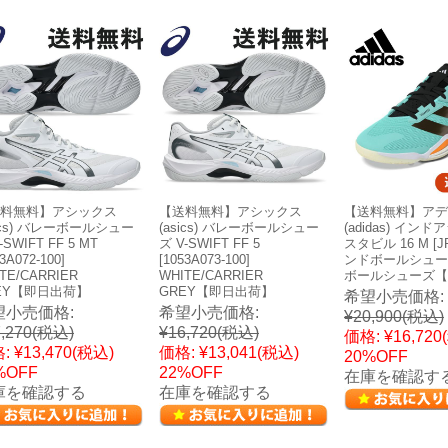
料無料】アシックス
【送料無料】アシックス
【送料無料】アデ
sics) バレーボールシュー
(asics) バレーボールシュー
(adidas) イン
-SWIFT FF 5 MT
ズ V-SWIFT FF 5
スタビル 16 M [JR
3A072-100]
[1053A073-100]
ンドボールシュー
TE/CARRIER
WHITE/CARRIER
ボールシューズ【
EY【即日出荷】
GREY【即日出荷】
希望小売価格:
望小売価格:
希望小売価格:
¥20,900
(税込)
,270
(税込)
¥16,720
(税込)
価格:
¥16,720
:
¥13,470
(税込)
価格:
¥13,041
(税込)
20%OFF
%OFF
22%OFF
在庫を確認す
庫を確認する
在庫を確認する