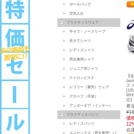
ボールバッグ
空気入れ
プラクティスウェア
半そで・ノースリーブ
長そでシャツ
レディスシャツ
男女兼用シャツ
ジュニア用シャツ
【送
ナイロンピステ
(a
ズ 
レフリー（審判）ウェア
[105
WH
グローブ（手袋）
定】
アンダーギア（インナー）
希
¥18
プラクティスパンツ
価格
レディスパンツ
12
在
ユニセックス（男女兼用）パ