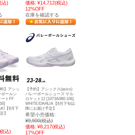
税込)
価格:
¥14,712
(税込)
12%OFF
る
在庫を確認する
料】アシッ
【予約】アシックス(asics)
レーボールシ
バレーボールシューズ ゲル
ートFF
ロケット12 [1073A080-106]
00]
WHITE/DAHLIA【8月下旬以
SAKI【8月下
降にお届け予定】
定】
希望小売価格:
¥9,900
(税込)
価格:
¥8,217
(税込)
(税込)
17%OFF