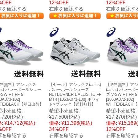
%OFF
12%OFF
12%OFF
庫を確認する
在庫を確認する
在庫を確認す
料無料】アシックス
【セール】アシックス(asics)
【送料無料】アシ
sics) バレーボールシュー
バレーボールシューズ
(asics) バレー
-SWIFT FF 5
NETBURNER BALLISTIC FF
ズ V-SWIFT FF 5
3A073-102]
MT4 [1053A071-100] ホワイ
[1053A072-102]
ITE/BLACK【即日出荷】
ト×ブラック【送料無料】
WHITE/BLAC
望小売価格:
希望小売価格:
希望小売価格:
,720
(税込)
¥17,500
(税込)
¥17,270
(税込)
:
¥14,712
(税込)
価格:
¥11,396
(税込)
価格:
¥15,169
%OFF
34%OFF
12%OFF
庫を確認する
在庫を確認する
在庫を確認す