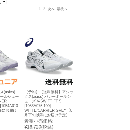
1
2
次へ
最後へ
asics)
【予約】【送料無料】アシッ
ールシュー
クス(asics) バレーボールシ
NER
ューズ V-SWIFT FF 5
[1054A013-
[1053A075-100]
以降にお届け
WHITE/CARRIER GREY【8
月下旬以降にお届け予定】
希望小売価格:
¥16,720
(税込)