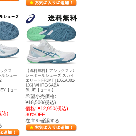
ックス
【送料無料】アシックス バ
ボールシュー
レーボールシューズ スカイ
2
エリートFF3MT [1051A081-
106] WHITE/SABA
GREY【セー
BLUE【セール】
希望小売価格:
¥18,500
(税込)
価格:
¥12,950
(税込)
税込)
30%OFF
在庫を確認する
る