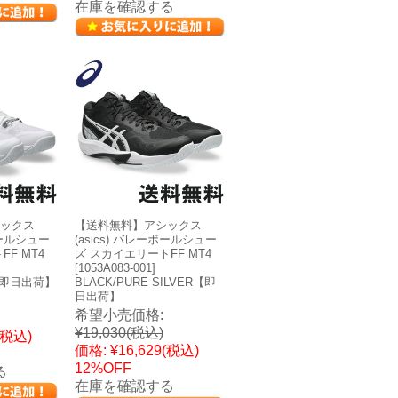
在庫を確認する
ックス
【送料無料】アシックス
ボールシュー
(asics) バレーボールシュー
F MT4
ズ スカイエリートFF MT4
[1053A083-001]
K【即日出荷】
BLACK/PURE SILVER【即
日出荷】
希望小売価格:
¥19,030
(税込)
(税込)
価格:
¥16,629
(税込)
12%OFF
る
在庫を確認する