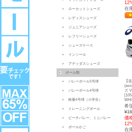
12
在
ローカットシューズ
レディスシューズ
ジュニアシューズ
レフリーシューズ
シューズケース
インソール
アディダスシューズ
ボール類
【送
バレーボール5号球
(a
ズ V
バレーボール4号球
[105
軽量4号球（小学生）
WH
希
トレーニングボール
¥16
価格
ビーチバレー、ミニバレー
12
ボールかご
在