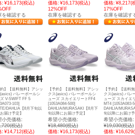
:
¥16,173
(税込)
価格:
¥16,173
(税込)
価格:
¥8,217
(
%OFF
12%OFF
17%OFF
庫を確認する
在庫を確認する
在庫を確認す
約】【送料無料】アシッ
【予約】【送料無料】アシッ
【予約】【送料無
(asics) バレーボールシ
クス(asics) バレーボールシ
クス(asics) バ
 V-SWIFT FF 5
ューズ スカイエリートFF4
ューズ スカイエリ
3A073-103]
[1053A084-500]
MT4 [1053A083-5
ITE/DAHLIA【8月下旬以
DAHLIA/MURASAKI【8月下
DAHLIA/MURA
お届け予定】
旬以降にお届け予定】
旬以降にお届け予
望小売価格:
希望小売価格:
希望小売価格:
,720
(税込)
¥18,480
(税込)
¥19,030
(税込)
:
¥14,712
(税込)
価格:
¥16,173
(税込)
価格:
¥16,629