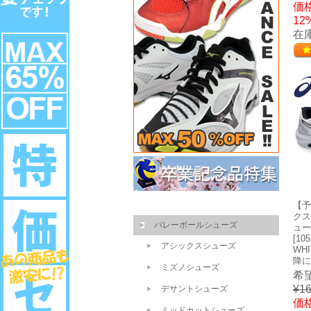
価格
12
在
【予
クス
バレーボールシューズ
ューズ
[105
アシックスシューズ
WH
降に
ミズノシューズ
希
¥16
デサントシューズ
価格
ミッドカットシューズ