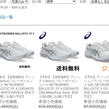
示切替：
並び順：
在庫：
件中1件～40件を表示
商品一覧
約】【送料無料】アシッ
【予約】【送料無料】アシッ
【予約】アシックス(
(asics) バレーボールシ
クス(asics) バレーボールシ
ジュニアバレーボ
ズ NETBURNER
ューズ NETBURNER
ズ GEL-NETBUR
LISTIC FF 4 [1053A070-
BALLISTIC FF 4 [1053A070-
BALLISTIC 4 GS 
] WHITE/DAHLIA【8月下
105] White/Pure Silver【8月
103]【8月下旬
降にお届け予定】
上旬以降にお届け予定】
予定】
望小売価格:
希望小売価格:
希望小売価格:
,480
(税込)
¥18,480
(税込)
¥9,900
(税込)