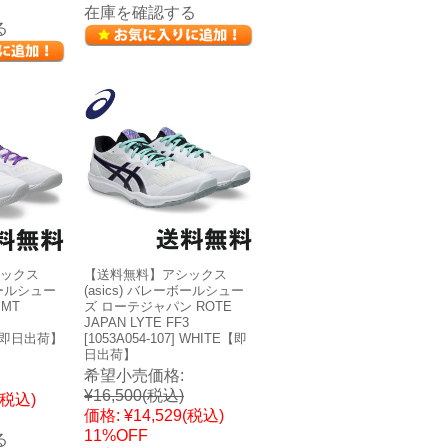
在庫を確認する
る
ックス
【送料無料】アシックス
ボールシュー
(asics) バレーボールシュー
 MT
ズ ローテジャパン ROTE
JAPAN LYTE FF3
K【即日出荷】
[1053A054-107] WHITE【即
日出荷】
希望小売価格:
¥16,500
(税込)
(税込)
価格:
¥14,529
(税込)
11%OFF
る