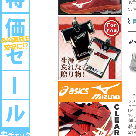
表
55
【予
クス
ュー
BAL
106
旬以
希
¥18