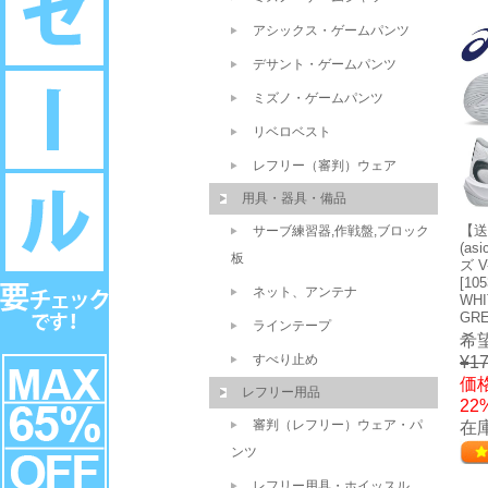
アシックス・ゲームパンツ
デサント・ゲームパンツ
ミズノ・ゲームパンツ
リベロベスト
レフリー（審判）ウェア
用具・器具・備品
【送
サーブ練習器,作戦盤,ブロック
(a
板
ズ V
[105
ネット、アンテナ
WHI
GR
ラインテープ
希
すべり止め
¥17
価格
レフリー用品
22
審判（レフリー）ウェア・パ
在
ンツ
レフリー用具・ホイッスル