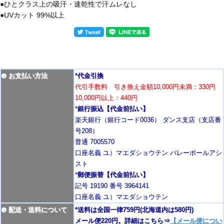
●ひとクラス上の吸汗・速乾性で汗ムレなし
●UVカット 99%以上
お支払い方法
*代金引換
代引手数料 引き換え金額10,000円未満：330円
10,000円以上：440円
*
銀行振込【代金前払い】
楽天銀行（銀行コード0036） ダンス支店（支店番
号208）
普通 7005570
口座名義 ユ）マエダショウテン バレーボールアシ
スト
*
郵便振替【代金前払い】
記号 19190 番号 3964141
口座名義 ユ）マエダショウテン
配送・送料について
*送料は全国一律759円
(北海道内は580円)
メール便220円。詳細はこちら⇒
【メール便につい