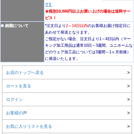
て】
★税別10,000円以上お買い上げの場合は送料サー
ビス！
納期について
*注文日より
2
～14日以内
のお客様お届け指定日に
あわせて発送となります。
ご指定がない場合、注文日より1～4
日以内
（マー
キング加工用品は通常10日
～3週間
、ユニホームな
どのウェア加工品については3週間～
1ヶ月前後
）
に発送いたします。
お店のトップへ戻る
カートを見る
ログイン
お客様の声
お気に入りリストを見る