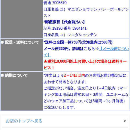
普通 7005570
口座名義 ユ）マエダショウテン バレーボールアシ
スト
*
郵便振替【代金前払い】
記号 19190 番号 3964141
口座名義 ユ）マエダショウテン
配送・送料について
*送料は全国一律759円
(北海道内は580円)
メール便220円。詳細はこちら⇒
【メール便につい
て】
★税別10,000円以上お買い上げの場合は送料サー
ビス！
納期について
*注文日より
2
～14日以内
のお客様お届け指定日に
あわせて発送となります。
ご指定がない場合、注文日より1～4
日以内
（マー
キング加工用品は通常10日
～3週間
、ユニホームな
どのウェア加工品については3週間～
1ヶ月前後
）
に発送いたします。
お店のトップへ戻る