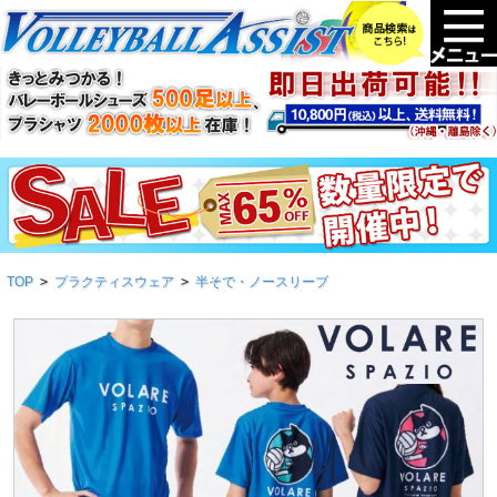
TOP
>
プラクティスウェア
>
半そで・ノースリーブ