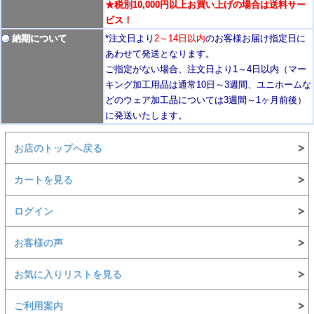
★税別10,000円以上お買い上げの場合は送料サー
ビス！
納期について
*注文日より
2
～14日以内
のお客様お届け指定日に
あわせて発送となります。
ご指定がない場合、注文日より1～4
日以内
（マー
キング加工用品は通常10日
～3週間
、ユニホームな
どのウェア加工品については3週間～
1ヶ月前後
）
に発送いたします。
お店のトップへ戻る
カートを見る
ログイン
お客様の声
お気に入りリストを見る
ご利用案内