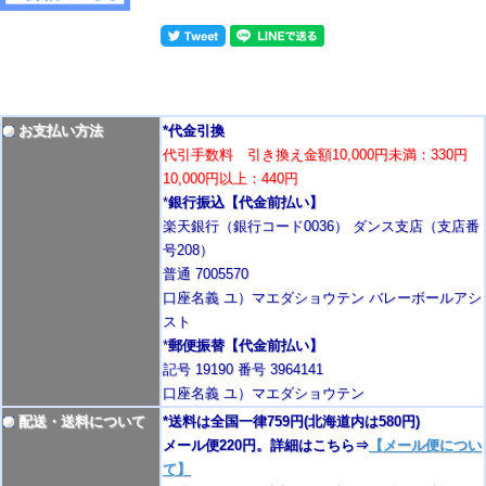
お支払い方法
*代金引換
代引手数料 引き換え金額10,000円未満：330円
10,000円以上：440円
*
銀行振込【代金前払い】
楽天銀行（銀行コード0036） ダンス支店（支店番
号208）
普通 7005570
口座名義 ユ）マエダショウテン バレーボールアシ
スト
*
郵便振替【代金前払い】
記号 19190 番号 3964141
口座名義 ユ）マエダショウテン
配送・送料について
*送料は全国一律759円
(北海道内は580円)
メール便220円。詳細はこちら⇒
【メール便につい
て】