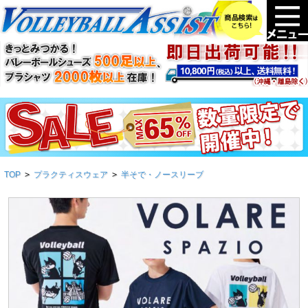
TOP
>
プラクティスウェア
>
半そで・ノースリーブ