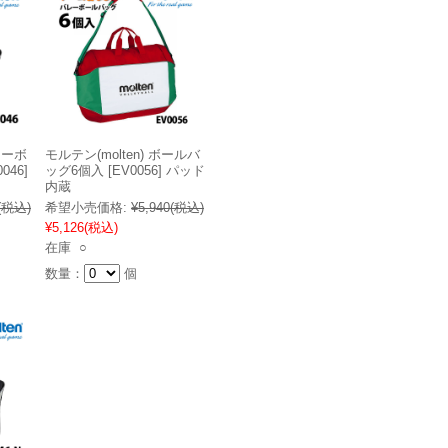
レーボ
モルテン(molten) ボールバ
046]
ッグ6個入 [EV0056] パッド
内蔵
(税込)
希望小売価格:
¥5,940
(税込)
¥5,126
(税込)
在庫 ○
数量：
個