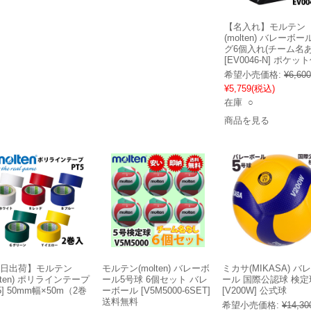
【名入れ】モルテン
(molten) バレーボ
グ6個入れ(チーム名あ
[EV0046-N] ポケッ
希望小売価格:
¥6,600
¥5,759
(税込)
在庫 ○
商品を見る
日出荷】モルテン
モルテン(molten) バレーボ
ミカサ(MIKASA) バ
olten) ポリラインテープ
ール5号球 6個セット バレ
ール 国際公認球 検定
5] 50mm幅×50m（2巻
ーボール [V5M5000-6SET]
[V200W] 公式球
送料無料
希望小売価格:
¥14,30