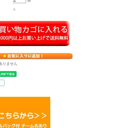
個
○
ありません