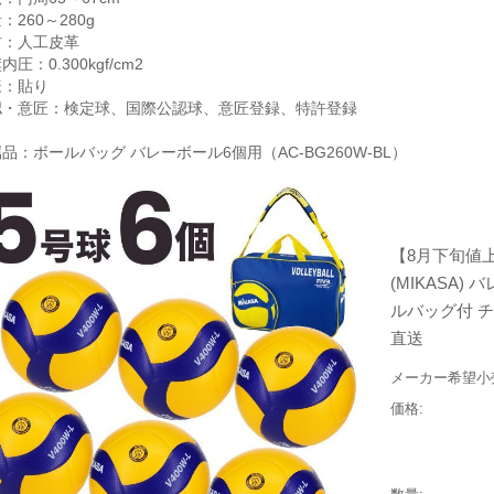
：260～280g
材：人工皮革
内圧：0.300kgf/cm2
様：貼り
認・意匠：検定球、国際公認球、意匠登録、特許登録
品：ボールバッグ バレーボール6個用（AC-BG260W-BL）
【8月下旬値
(MIKASA)
ルバッグ付 チー
直送
メーカー希望小
価格: