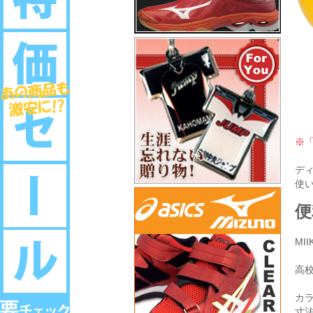
※
デ
使
便
MI
高
カ
寸法