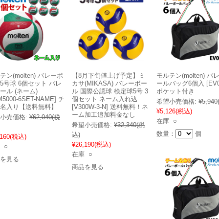
テン(molten) バレーボ
【8月下旬値上げ予定】ミ
モルテン(molten) バ
5号球 6個セット バレ
カサ(MIKASA) バレーボー
ールバッグ6個入 [EV0
ール (ネーム)
ル 国際公認球 検定球5号 3
ポケット付き
M5000-6SET-NAME] チ
個セット ネーム入れ込
希望小売価格:
¥5,940
名入り【送料無料】
[V300W-3-N] 送料無料！ネ
¥5,126
(税込)
ーム加工追加料金なし
小売価格:
¥62,040
(税
在庫 ○
希望小売価格:
¥32,340
(税
数量：
個
込)
,160
(税込)
¥26,190
(税込)
 ○
在庫 ○
を見る
商品を見る