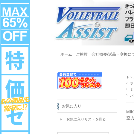
ホーム
ご挨拶
会社概要/返品・交換に
トッ
ボ
ミ
バ
お気に入り
MI
空
お気に入りリストを見る