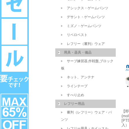
アシックス・ゲームパンツ
デサント・ゲームパンツ
ミズノ・ゲームパンツ
リベロベスト
レフリー（審判）ウェア
用具・器具・備品
サーブ練習器,作戦盤,ブロック
板
ネット、アンテナ
ラインテープ
すべり止め
レフリー用品
【即
審判（レフリー）ウェア・パ
(m
ンツ
[PT
入）
レフリー用具・ホイッスル