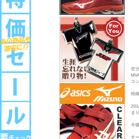
空
M
コ
特
20
ま
今
チ