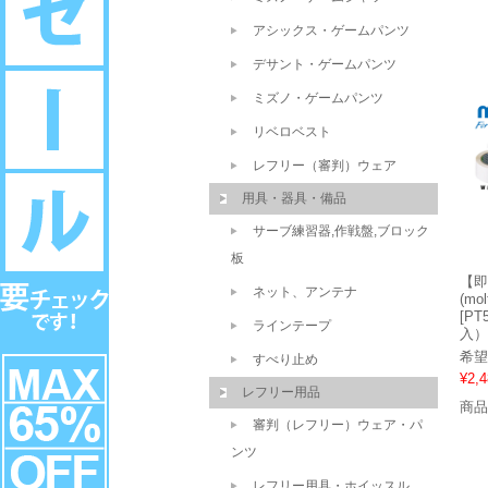
アシックス・ゲームパンツ
デサント・ゲームパンツ
ミズノ・ゲームパンツ
リベロベスト
レフリー（審判）ウェア
用具・器具・備品
サーブ練習器,作戦盤,ブロック
板
【即
ネット、アンテナ
(m
[PT
ラインテープ
入）
希望
すべり止め
¥2,4
レフリー用品
商品
審判（レフリー）ウェア・パ
ンツ
レフリー用具・ホイッスル