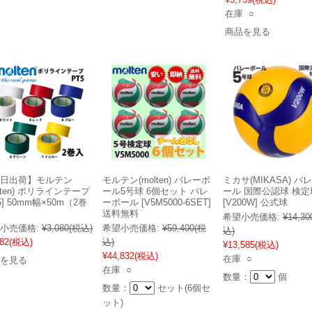
在庫 ○
商品を見る
日出荷】モルテン
モルテン(molten) バレーボ
ミカサ(MIKASA) バ
olten) ポリラインテープ
ール5号球 6個セット バレ
ール 国際公認球 検定
5] 50mm幅×50m（2巻
ーボール [V5M5000-6SET]
[V200W] 公式球
送料無料
希望小売価格:
¥14,30
小売価格:
¥3,080
(税込)
希望小売価格:
¥59,400
(税
込)
82
(税込)
込)
¥13,585
(税込)
¥44,832
(税込)
在庫 ○
を見る
在庫 ○
数量：
個
数量：
セット(6個セ
ット)