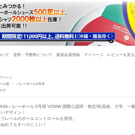
ついて
送料・手数料について
新規会員登録
マイページ
レビューを見る
プページ
ール類
バレーボール5号球
カサ
KASA バレーボール 5号球 V200W 国際公認球・検定球(高校、大学、一般
しいデザイン！
ップレベルのボールコントロールを実現。
でぬれてもすべりにくい！