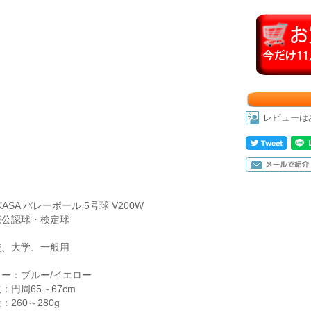
レビューは
IKASA バレーボール 5号球 V200W
際公認球・検定球
校、大学、一般用
ラー：ブルー/イエロー
：円周65～67cm
：260～280g