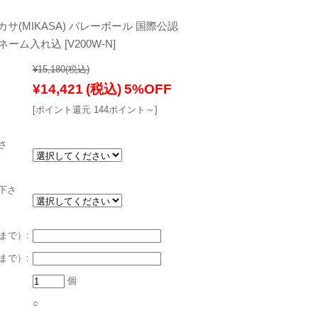
サ(MIKASA) バレーボール 国際公認
ネーム入れ込 [V200W-N]
¥15,180
(税込)
¥14,421
(税込)
5%OFF
[ポイント還元 144ポイント～]
さ
下さ
まで）:
まで）:
個
○