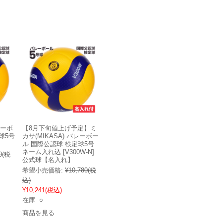
レーボ
【8月下旬値上げ予定】ミ
球5号
カサ(MIKASA) バレーボー
ル 国際公認球 検定球5号
ネーム入れ込 [V300W-N]
0
(税
公式球【名入れ】
希望小売価格:
¥10,780
(税
込)
¥10,241
(税込)
在庫 ○
商品を見る