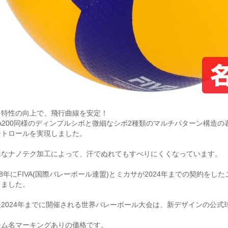
力特性の向上で、飛行曲線を安定！
VA200同様のディンプルシボと微細なシボ2種類のマルチパターン構造
ントロールを実現しました。
殊なナノテク加工によって、汗でぬれてもすべりにくくなっています。
18年にFIVA(国際バレーボール連盟)とミカサが2024年までの契約を
りました。
後2024年までに開催される世界バレーボール大会は、新デザインの公式
ーム名マーキングありの価格です。