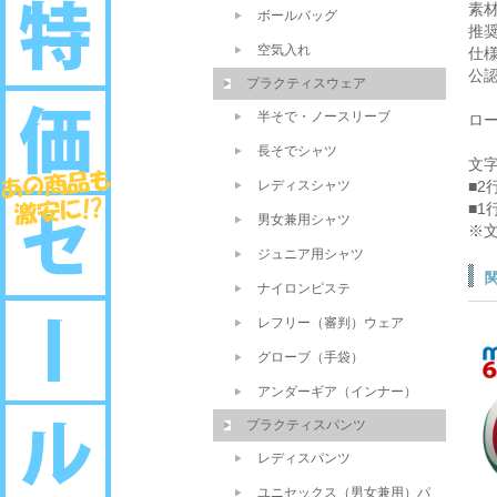
素
ボールバッグ
推奨
空気入れ
仕
公
プラクティスウェア
半そで・ノースリーブ
ロ
長そでシャツ
文
レディスシャツ
■2
■1
男女兼用シャツ
※
ジュニア用シャツ
ナイロンピステ
レフリー（審判）ウェア
グローブ（手袋）
アンダーギア（インナー）
プラクティスパンツ
レディスパンツ
ユニセックス（男女兼用）パ