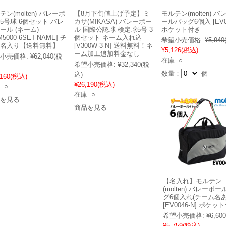
テン(molten) バレーボ
【8月下旬値上げ予定】ミ
モルテン(molten) バ
5号球 6個セット バレ
カサ(MIKASA) バレーボー
ールバッグ6個入 [EV0
ール (ネーム)
ル 国際公認球 検定球5号 3
ポケット付き
M5000-6SET-NAME] チ
個セット ネーム入れ込
希望小売価格:
¥5,940
名入り【送料無料】
[V300W-3-N] 送料無料！ネ
¥5,126
(税込)
ーム加工追加料金なし
小売価格:
¥62,040
(税
在庫 ○
希望小売価格:
¥32,340
(税
数量：
個
込)
,160
(税込)
¥26,190
(税込)
 ○
在庫 ○
を見る
商品を見る
【名入れ】モルテン
(molten) バレーボ
グ6個入れ(チーム名あ
[EV0046-N] ポケッ
希望小売価格:
¥6,600
¥5,759
(税込)