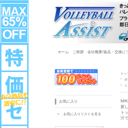
ホーム
ご挨拶
会社概要/返品・交換に
トッ
ボ
ミ
MI
お気に入り
新
ト
お気に入りリストを見る
汗