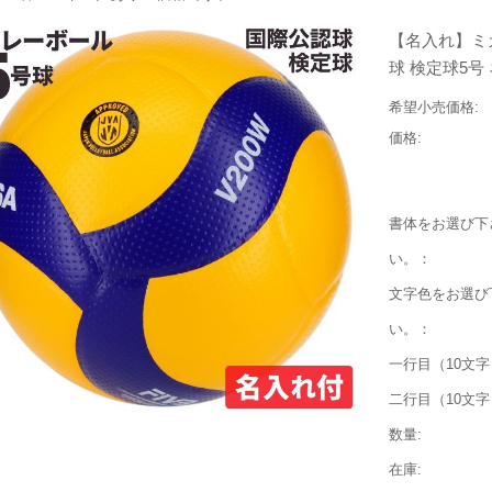
【名入れ】ミカ
球 検定球5号 
希望小売価格:
価格:
書体をお選び下
い。：
文字色をお選び
い。：
一行目（10文字
二行目（10文字
数量:
在庫: