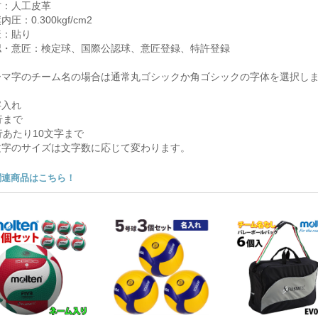
材：人工皮革
内圧：0.300kgf/cm2
様：貼り
認・意匠：検定球、国際公認球、意匠登録、特許登録
ーマ字のチーム名の場合は通常丸ゴシックか角ゴシックの字体を選択し
字入れ
行まで
行あたり10文字まで
文字のサイズは文字数に応じて変わります。
関連商品はこちら！