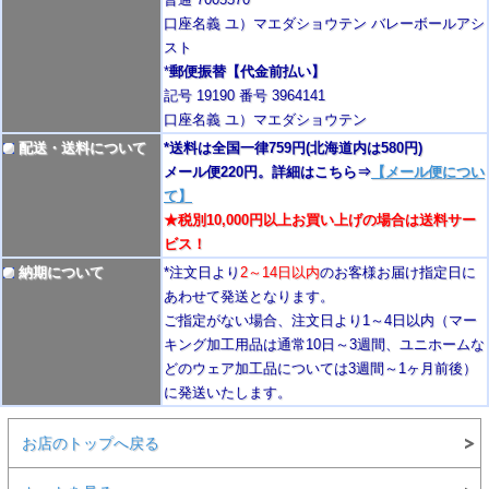
口座名義 ユ）マエダショウテン バレーボールアシ
スト
*
郵便振替【代金前払い】
記号 19190 番号 3964141
口座名義 ユ）マエダショウテン
配送・送料について
*送料は全国一律759円
(北海道内は580円)
メール便220円。詳細はこちら⇒
【メール便につい
て】
★税別10,000円以上お買い上げの場合は送料サー
ビス！
納期について
*注文日より
2
～14日以内
のお客様お届け指定日に
あわせて発送となります。
ご指定がない場合、注文日より1～4
日以内
（マー
キング加工用品は通常10日
～3週間
、ユニホームな
どのウェア加工品については3週間～
1ヶ月前後
）
に発送いたします。
お店のトップへ戻る