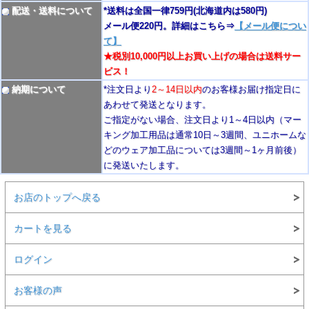
配送・送料について
*送料は全国一律759円
(北海道内は580円)
メール便220円。詳細はこちら⇒
【メール便につい
て】
★税別10,000円以上お買い上げの場合は送料サー
ビス！
納期について
*注文日より
2
～14日以内
のお客様お届け指定日に
あわせて発送となります。
ご指定がない場合、注文日より1～4
日以内
（マー
キング加工用品は通常10日
～3週間
、ユニホームな
どのウェア加工品については3週間～
1ヶ月前後
）
に発送いたします。
お店のトップへ戻る
カートを見る
ログイン
お客様の声