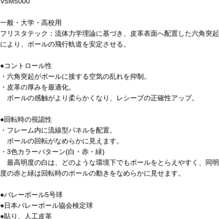
V5M5000
一般・大学・高校用
フリスタテック：流体力学理論に基づき、皮革表面へ配置した六角突起
により、ボールの飛行軌道を安定させる。
●コントロール性
・六角突起がボールに接する空気の乱れを抑制。
・皮革の厚みを最適化。
ボールの感触がより柔らかくなり、レシーブの正確性アップ。
●回転時の視認性
・フレーム内に流線型パネルを配置。
ボールの回転がなめらかに見えます。
・3色カラーパターン(白・赤・緑)
最高明度の白は、どのような環境下でもボールをとらえやすく、同明
度の赤と緑は回転時のボールの動きをなめらかに見せます。
●バレーボール5号球
●日本バレーボール協会検定球
●貼り、人工皮革