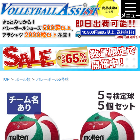
TOP
>
ボール類
>
バレーボール5号球