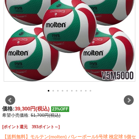
価格:
39,300円
(税込)
23%OFF
希望小売価格:
51,700円(税込)
[ポイント還元 393ポイント～]
【送料無料】モルテン(molten) バレーボール5号球 検定球 5個セ