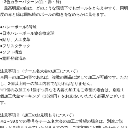
・3色カラーパターン(白・赤・緑)
最高明度の白は、どのような環境下でもボールをとらえやすく、同明
度の赤と緑は回転時のボールの動きをなめらかに見せます。
●バレーボール5号球
●日本バレーボール協会検定球
●貼り、人工皮革
●フリスタテック
●ソフト構造
●意匠登録済み
注意事項１（チーム名大会の加工について）
※同一の加工内容であれば、複数の商品に対して加工が可能です。ただ
し、2個以上同一の加工内容でなければなりません。
※1個のみ加工や1個ずつ異なる内容の加工をご希望の場合は、別途１
個加工代金マーキング（1320円）をお支払いいただく必要がございま
す。
注意事項２（加工のお見積もりについて）
※1～99までの番号をチーム名大会の加工ご希望の場合は、別途ご説
明・お見積りさせていただきますので、ご注文前にお問い合わせくださ