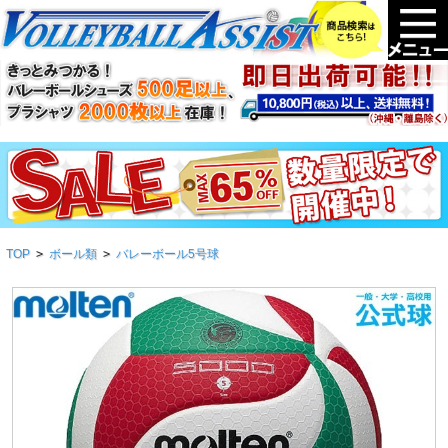
TOP
>
ボール類
>
バレーボール5号球