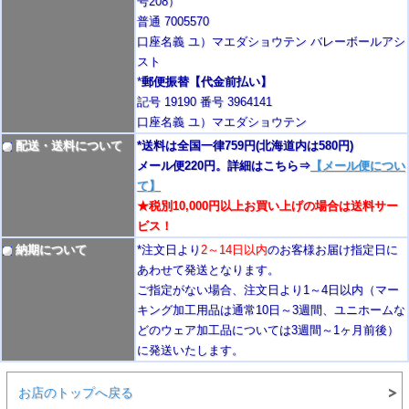
号208）
普通 7005570
口座名義 ユ）マエダショウテン バレーボールアシ
スト
*
郵便振替【代金前払い】
記号 19190 番号 3964141
口座名義 ユ）マエダショウテン
配送・送料について
*送料は全国一律759円
(北海道内は580円)
メール便220円。詳細はこちら⇒
【メール便につい
て】
★税別10,000円以上お買い上げの場合は送料サー
ビス！
納期について
*注文日より
2
～14日以内
のお客様お届け指定日に
あわせて発送となります。
ご指定がない場合、注文日より1～4
日以内
（マー
キング加工用品は通常10日
～3週間
、ユニホームな
どのウェア加工品については3週間～
1ヶ月前後
）
に発送いたします。
お店のトップへ戻る