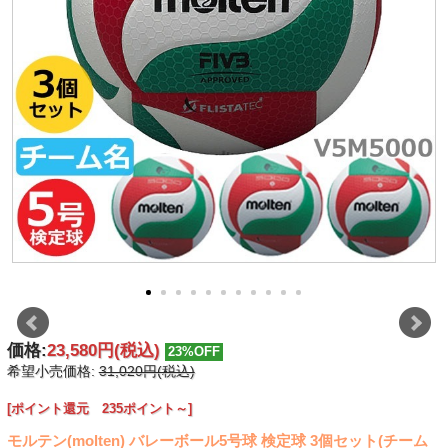
価格:
23,580円
(税込)
23%OFF
希望小売価格:
31,020円(税込)
[ポイント還元 235ポイント～]
モルテン(molten) バレーボール5号球 検定球 3個セット(チーム