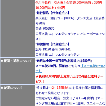
代引手数料 引き換え金額10,000円未満：330円
10,000円以上：440円
*
銀行振込【代金前払い】
楽天銀行（銀行コード0036） ダンス支店（支店番
号208）
普通 7005570
口座名義 ユ）マエダショウテン バレーボールアシ
スト
*
郵便振替【代金前払い】
記号 19190 番号 3964141
口座名義 ユ）マエダショウテン
配送・送料について
*送料は全国一律759円
(北海道内は580円)
メール便220円。詳細はこちら⇒
【メール便につい
て】
★税別10,000円以上お買い上げの場合は送料サー
ビス！
納期について
*注文日より
2
～14日以内
のお客様お届け指定日に
あわせて発送となります。
ご指定がない場合、注文日より1～4
日以内
（マー
キング加工用品は通常10日
～3週間
、ユニホームな