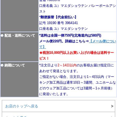
口座名義 ユ）マエダショウテン バレーボールアシ
スト
*
郵便振替【代金前払い】
記号 19190 番号 3964141
口座名義 ユ）マエダショウテン
配送・送料について
*送料は全国一律759円
(北海道内は580円)
メール便220円。詳細はこちら⇒
【メール便につい
て】
★税別10,000円以上お買い上げの場合は送料サー
ビス！
納期について
*注文日より
2
～14日以内
のお客様お届け指定日に
あわせて発送となります。
ご指定がない場合、注文日より1～4
日以内
（マー
キング加工用品は通常10日
～3週間
、ユニホームな
どのウェア加工品については3週間～
1ヶ月前後
）
に発送いたします。
お店のトップへ戻る