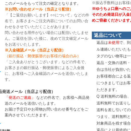
※振込手数料はお客様
このメールをもって注文の確定となります。
※ゆうちょ口座へのご
※お問い合わせメール（当店より配信）
そのため発送日が入金
「【ご返信お願いします】○○について」などの件
めご容赦くださいます
名で、お客さまへご注文内容についてのお問い合
わせをさせていただくことがあります。
問い合わせる用件がない場合には配信いたしませ
返品について
ん。ご返信を頂いた後に、改めて注文確定メール
返品は
未使用
で、到
をお送りいたします。
ル連絡いただいたも
※入金確認メール（当店より配信）
（銀行振込・郵便振替のお客様の場合のみ）
タグのない物等は一
「ご入金ありがとうございます」などの件名で、
返品・交換の送料・
お客さまの銀行振込・郵便振替によるご入金後
合は当社が負担いた
に、お客様へご入金確認のメールを送信いたしま
お客様都合による返
す。
につきましてはお客
ただきます。
品発送メール（当店より配信）
Q 送料無料の場合
「発送のご連絡」
などの件名で、お客様へ商品発
送料無料でお送りし
送のメールを送信いたします。
お届け予定日やお荷物お問い合わせ番号などをご
送料を差し引いての
案内させていただきます。
つまり、送料無料と
対象商品を残す場合
返品により最終的に