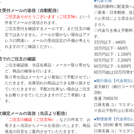
●代金引換
商品到着時に配達員へ
文受付メールの送信（自動配信）
◇業者：日本郵便、佐
ご注文ありがとうございます（ご注文№）
という
※お客様による運送会
件名でメールが送信されます。
ません
ご注文受付を確認するメールです。まだ注文の確
◇代金引き換え手数料
定ではありません。メールが届かない場合はアド
す。
レスの間違い、メールの受信設定の不備が考えら
3万円以下：440円
れますのでご確認ください。
10万円以下：660円
30万円以下：1,100円
店でのご注文の確認
50万円以下：2,200円
ご注文確認後、当店在庫品・メーカー取り寄せな
60万円以下：6,600円
ど、商品の確保を行います。
60万円超は10万円増す
取り寄せ品はメーカーより最短にて手配させてい
●銀行振込【代金前払
ただきます。在庫切れの商品はできる限り探させ
楽天銀行（銀行コード0
ていただきますが、手配が出来ない場合はご注文
208）
をお断りさせていただきますのでご了承願いま
普通 7005570
す。
口座名義 ユ）マエダ
※振込手数料はお客様
文確定メールの送信（当店より配信）
●郵便振替【代金前払
「ご注文の確認（ご注文№）」
などの件名で、お
記号 19190 番号 39641
客さまへ当店からメールを送信いたします。商品
口座名義 ユ）マエダ
発送の目安をご案内させていただきます。