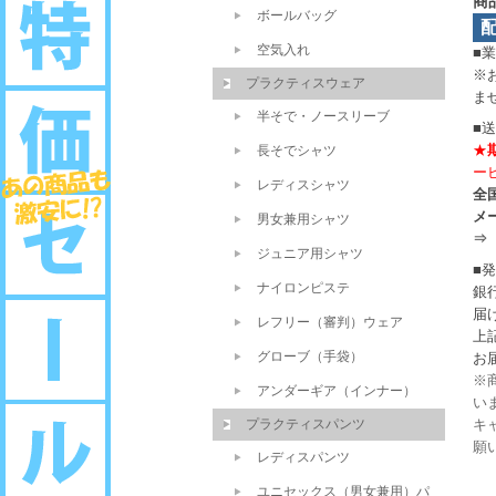
商
ボールバッグ
空気入れ
■
※
プラクティスウェア
ま
半そで・ノースリーブ
■
★
長そでシャツ
ー
レディスシャツ
全国
メ
男女兼用シャツ
⇒
ジュニア用シャツ
■
ナイロンピステ
銀
届
レフリー（審判）ウェア
上
グローブ（手袋）
お
※
アンダーギア（インナー）
い
プラクティスパンツ
キ
願
レディスパンツ
ユニセックス（男女兼用）パ