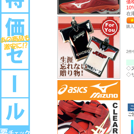
価格
10
在庫
購
2件
◇
◇
ご