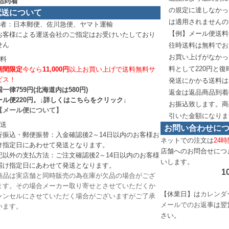
品到着
の規定に達しなかっ
配送について
は適用されませんの
業者：日本郵便、佐川急便、ヤマト運輸
【例】メール便送料
お客様による運送会社のご指定はお受けいたしており
せん
往時送料は無料でお
お買い上げがなかっ
送料
料として220円と
期間限定
今なら
11,000円
以上お買い上げで送料無料サ
ビス！
発送にかかる送料は
一律759円(北海道内は580円)
返金は返品商品到着
ール便220円。↓詳しくはこちらをクリック↓
お振込致します。商
【メール便について】
引いた金額になりま
発送
お問い合わせに
行振込・郵便振替：入金確認後2～14日以内のお客様お
ネットでの注文は
24時
け指定日にあわせて発送となります。
店舗へのお問合せにつ
記以外の支払方法：ご注文確認後2～14日以内のお客様
いします。
届け指定日にあわせて発送となります。
1
商品は実店舗と同時販売の為在庫が欠品の場合がござ
ます。その場合メーカー取り寄せとさせていただくか
【休業日】は
カレンダ
ャンセルにさせていただく場合がございますがご了承
メールでのお返事
は翌
います。
さい。