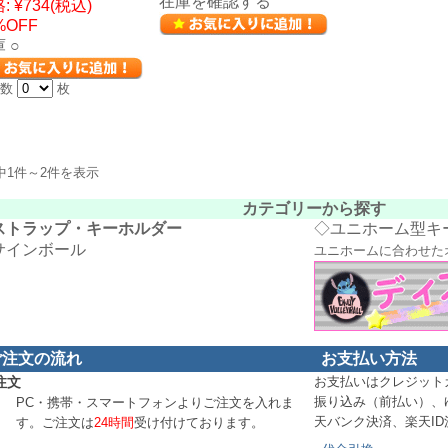
在庫を確認する
:
¥734
(税込)
%OFF
 ○
入数
枚
中1件～2件を表示
カテゴリーから探す
ストラップ・キーホルダー
◇
ユニホーム型キ
サインボール
ユニホームに合わせた
ご注文の流れ
お支払い方法
注文
お支払いはクレジット
振り込み（前払い）、
PC・携帯・スマートフォンよりご注文を入れま
天バンク決済、楽天I
す。ご注文は
24時間
受け付けております。