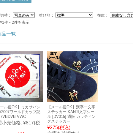
示切替：
並び順：
在庫：
中1件～2件を表示
商品一覧
ール便OK】ミカサバン
【メール便OK】漢字一文字
/2007ワールドカップ記
ステッカー KANJI文字シー
Q7VBDVB-VWC
ル [DV015] 通販 カッティン
グステッカー
望小売価格:
¥817
(税
¥275
(税込)