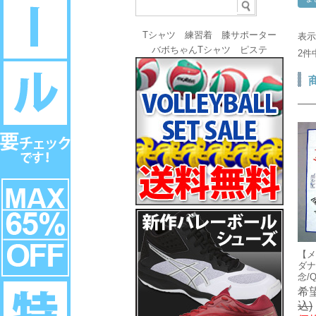
Tシャツ
練習着
膝サポーター
表
バボちゃんTシャツ
ピステ
2件
【メ
ダナ
念/
希
込)