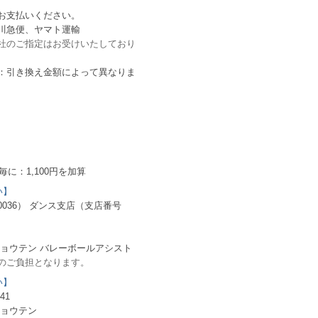
お支払いください。
川急便、ヤマト運輸
社のご指定はお受けいたしており
：引き換え金額によって異なりま
毎に：1,100円を加算
い】
036） ダンス支店（支店番号
ショウテン バレーボールアシスト
のご負担となります。
い】
41
ショウテン