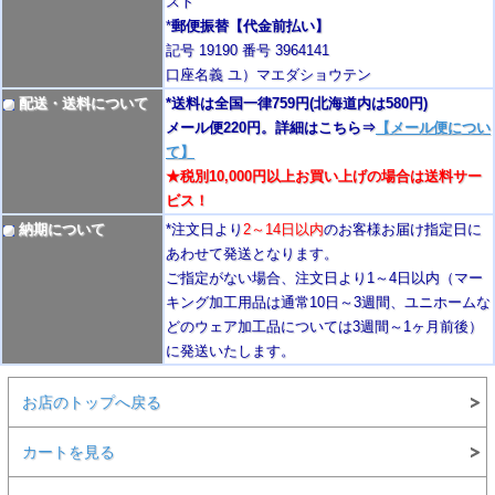
スト
*
郵便振替【代金前払い】
記号 19190 番号 3964141
口座名義 ユ）マエダショウテン
配送・送料について
*送料は全国一律759円
(北海道内は580円)
メール便220円。詳細はこちら⇒
【メール便につい
て】
★税別10,000円以上お買い上げの場合は送料サー
ビス！
納期について
*注文日より
2
～14日以内
のお客様お届け指定日に
あわせて発送となります。
ご指定がない場合、注文日より1～4
日以内
（マー
キング加工用品は通常10日
～3週間
、ユニホームな
どのウェア加工品については3週間～
1ヶ月前後
）
に発送いたします。
お店のトップへ戻る
カートを見る