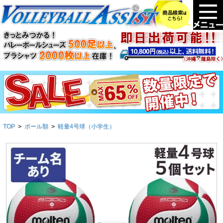
TOP
>
ボール類
>
軽量4号球（小学生）