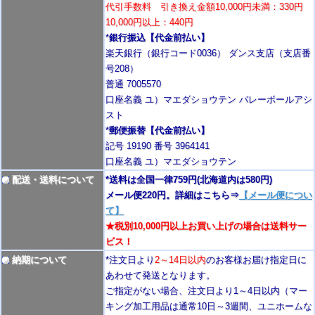
代引手数料 引き換え金額10,000円未満：330円
10,000円以上：440円
*
銀行振込【代金前払い】
楽天銀行（銀行コード0036） ダンス支店（支店番
号208）
普通 7005570
口座名義 ユ）マエダショウテン バレーボールアシ
スト
*
郵便振替【代金前払い】
記号 19190 番号 3964141
口座名義 ユ）マエダショウテン
配送・送料について
*送料は全国一律759円
(北海道内は580円)
メール便220円。詳細はこちら⇒
【メール便につい
て】
★税別10,000円以上お買い上げの場合は送料サー
ビス！
納期について
*注文日より
2
～14日以内
のお客様お届け指定日に
あわせて発送となります。
ご指定がない場合、注文日より1～4
日以内
（マー
キング加工用品は通常10日
～3週間
、ユニホームな