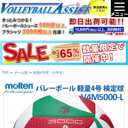
TOP
>
ボール類
>
軽量4号球（小学生）