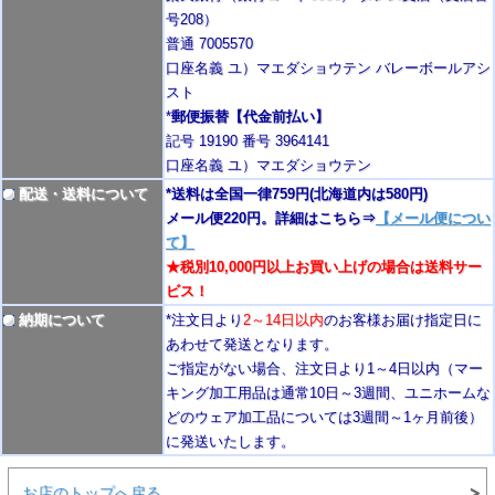
号208）
普通 7005570
口座名義 ユ）マエダショウテン バレーボールアシ
スト
*
郵便振替【代金前払い】
記号 19190 番号 3964141
口座名義 ユ）マエダショウテン
配送・送料について
*送料は全国一律759円
(北海道内は580円)
メール便220円。詳細はこちら⇒
【メール便につい
て】
★税別10,000円以上お買い上げの場合は送料サー
ビス！
納期について
*注文日より
2
～14日以内
のお客様お届け指定日に
あわせて発送となります。
ご指定がない場合、注文日より1～4
日以内
（マー
キング加工用品は通常10日
～3週間
、ユニホームな
どのウェア加工品については3週間～
1ヶ月前後
）
に発送いたします。
お店のトップへ戻る