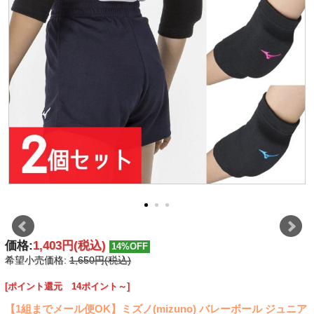
価格:
1,403円
(税込)
14%OFF
希望小売価格:
1,650円(税込)
[ポイント還元 14ポイント～]
【1組までメール便OK】ミズノ(mizuno) バレーボール ジュニア