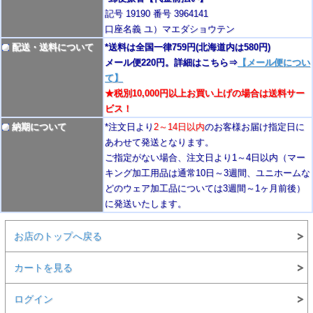
記号 19190 番号 3964141
口座名義 ユ）マエダショウテン
配送・送料について
*送料は全国一律759円
(北海道内は580円)
メール便220円。詳細はこちら⇒
【メール便につい
て】
★税別10,000円以上お買い上げの場合は送料サー
ビス！
納期について
*注文日より
2
～14日以内
のお客様お届け指定日に
あわせて発送となります。
ご指定がない場合、注文日より1～4
日以内
（マー
キング加工用品は通常10日
～3週間
、ユニホームな
どのウェア加工品については3週間～
1ヶ月前後
）
に発送いたします。
お店のトップへ戻る
カートを見る
ログイン