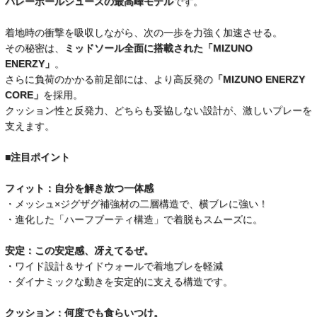
バレーボールシューズの最高峰モデル
です。
着地時の衝撃を吸収しながら、次の一歩を力強く加速させる。
その秘密は、
ミッドソール全面に搭載された「MIZUNO
ENERZY」
。
さらに負荷のかかる前足部には、より高反発の
「MIZUNO ENERZY
CORE」
を採用。
クッション性と反発力、どちらも妥協しない設計が、激しいプレーを
支えます。
■注目ポイント
フィット：自分を解き放つ一体感
・メッシュ×ジグザグ補強材の二層構造で、横ブレに強い！
・進化した「ハーフブーティ構造」で着脱もスムーズに。
安定：この安定感、冴えてるぜ。
・ワイド設計＆サイドウォールで着地ブレを軽減
・ダイナミックな動きを安定的に支える構造です。
クッション：何度でも食らいつけ。