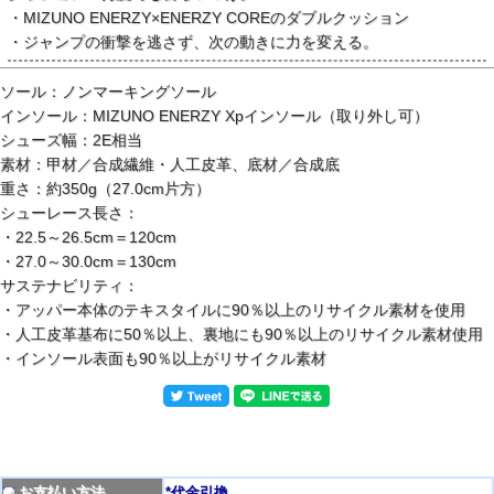
・MIZUNO ENERZY×ENERZY COREのダブルクッション
・ジャンプの衝撃を逃さず、次の動きに力を変える。
ソール：ノンマーキングソール
インソール：MIZUNO ENERZY Xpインソール（取り外し可）
シューズ幅：2E相当
素材：甲材／合成繊維・人工皮革、底材／合成底
重さ：約350g（27.0cm片方）
シューレース長さ：
・22.5～26.5cm＝120cm
・27.0～30.0cm＝130cm
サステナビリティ：
・アッパー本体のテキスタイルに90％以上のリサイクル素材を使用
・人工皮革基布に50％以上、裏地にも90％以上のリサイクル素材使用
・インソール表面も90％以上がリサイクル素材
お支払い方法
*代金引換