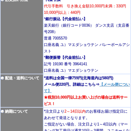
代引手数料 引き換え金額10,000円未満：330円
10,000円以上：440円
*
銀行振込【代金前払い】
楽天銀行（銀行コード0036） ダンス支店（支店番
号208）
普通 7005570
口座名義 ユ）マエダショウテン バレーボールアシ
スト
*
郵便振替【代金前払い】
記号 19190 番号 3964141
口座名義 ユ）マエダショウテン
配送・送料について
*送料は全国一律759円
(北海道内は580円)
メール便220円。詳細はこちら⇒
【メール便につい
て】
★税別10,000円以上お買い上げの場合は送料サー
ビス！
納期について
*注文日より
2
～14日以内
のお客様お届け指定日に
あわせて発送となります。
ご指定がない場合、注文日より1～4
日以内
（マー
キング加工用品は通常10日
～3週間
、ユニホームな