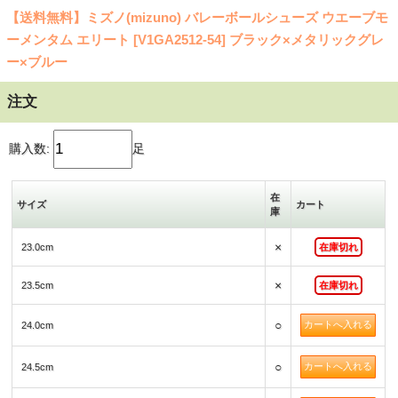
【送料無料】ミズノ(mizuno) バレーボールシューズ ウエーブモ
ーメンタム エリート [V1GA2512-54] ブラック×メタリックグレ
ー×ブルー
注文
購入数:
足
在
サイズ
カート
庫
×
23.0cm
在庫切れ
×
23.5cm
在庫切れ
○
24.0cm
○
24.5cm