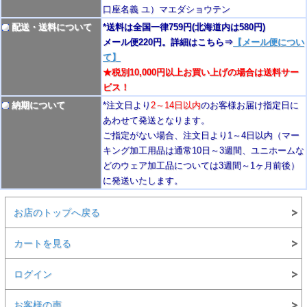
口座名義 ユ）マエダショウテン
配送・送料について
*送料は全国一律759円
(北海道内は580円)
メール便220円。詳細はこちら⇒
【メール便につい
て】
★税別10,000円以上お買い上げの場合は送料サー
ビス！
納期について
*注文日より
2
～14日以内
のお客様お届け指定日に
あわせて発送となります。
ご指定がない場合、注文日より1～4
日以内
（マー
キング加工用品は通常10日
～3週間
、ユニホームな
どのウェア加工品については3週間～
1ヶ月前後
）
に発送いたします。
お店のトップへ戻る
カートを見る
ログイン
お客様の声