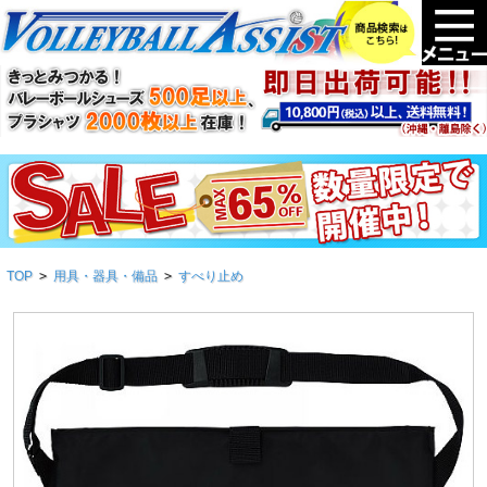
TOP
>
用具・器具・備品
>
すべり止め