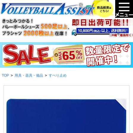
TOP
>
用具・器具・備品
>
すべり止め