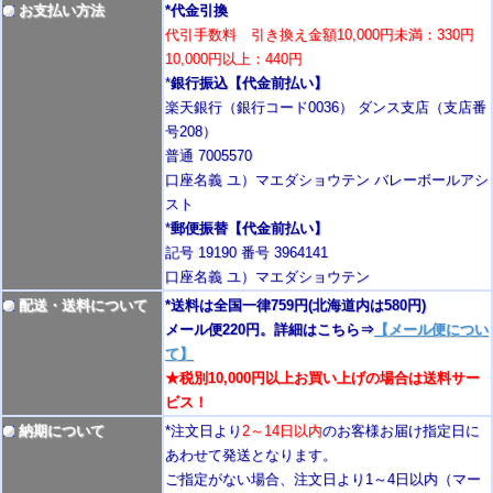
お支払い方法
*代金引換
代引手数料 引き換え金額10,000円未満：330円
10,000円以上：440円
*
銀行振込【代金前払い】
楽天銀行（銀行コード0036） ダンス支店（支店番
号208）
普通 7005570
口座名義 ユ）マエダショウテン バレーボールアシ
スト
*
郵便振替【代金前払い】
記号 19190 番号 3964141
口座名義 ユ）マエダショウテン
配送・送料について
*送料は全国一律759円
(北海道内は580円)
メール便220円。詳細はこちら⇒
【メール便につい
て】
★税別10,000円以上お買い上げの場合は送料サー
ビス！
納期について
*注文日より
2
～14日以内
のお客様お届け指定日に
あわせて発送となります。
ご指定がない場合、注文日より1～4
日以内
（マー