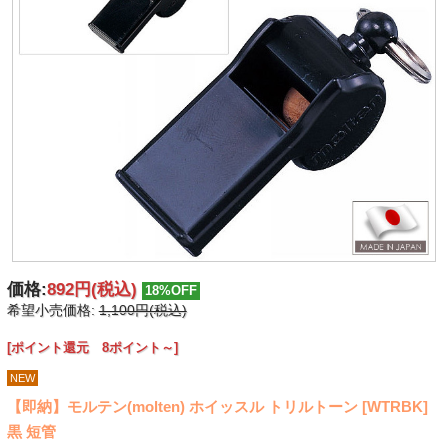
価格:
892円
(税込)
18%OFF
希望小売価格:
1,100円(税込)
[ポイント還元 8ポイント～]
NEW
【即納】モルテン(molten) ホイッスル トリルトーン [WTRBK]
黒 短管