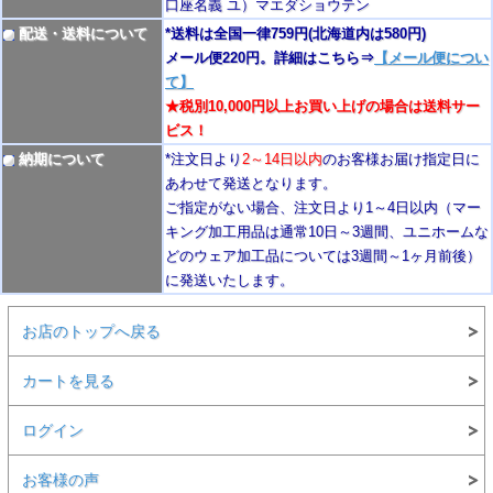
口座名義 ユ）マエダショウテン
配送・送料について
*送料は全国一律759円
(北海道内は580円)
メール便220円。詳細はこちら⇒
【メール便につい
て】
★税別10,000円以上お買い上げの場合は送料サー
ビス！
納期について
*注文日より
2
～14日以内
のお客様お届け指定日に
あわせて発送となります。
ご指定がない場合、注文日より1～4
日以内
（マー
キング加工用品は通常10日
～3週間
、ユニホームな
どのウェア加工品については3週間～
1ヶ月前後
）
に発送いたします。
お店のトップへ戻る
カートを見る
ログイン
お客様の声