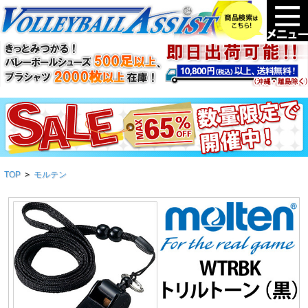
TOP
>
モルテン