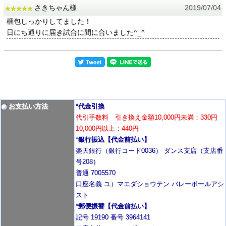
さきちゃん様
2019/07/04
梱包しっかりしてました！
日にち通りに届き試合に間に合いました^_^
お支払い方法
*代金引換
代引手数料 引き換え金額10,000円未満：330円
10,000円以上：440円
*
銀行振込【代金前払い】
楽天銀行（銀行コード0036） ダンス支店（支店番
号208）
普通 7005570
口座名義 ユ）マエダショウテン バレーボールアシ
スト
*
郵便振替【代金前払い】
記号 19190 番号 3964141