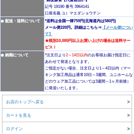
記号 19190 番号 3964141
口座名義 ユ）マエダショウテン
配送・送料について
*送料は全国一律759円
(北海道内は580円)
メール便220円。詳細はこちら⇒
【メール便につい
て】
★税別10,000円以上お買い上げの場合は送料サー
ビス！
納期について
*注文日より
2
～14日以内
のお客様お届け指定日に
あわせて発送となります。
ご指定がない場合、注文日より1～4
日以内
（マー
キング加工用品は通常10日
～3週間
、ユニホームな
どのウェア加工品については3週間～
1ヶ月前後
）
に発送いたします。
お店のトップへ戻る
カートを見る
ログイン