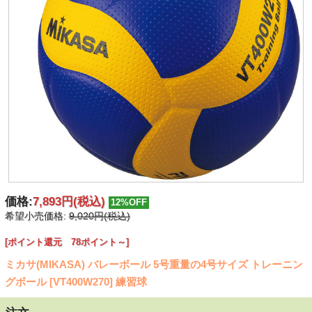
価格:
7,893円
(税込)
12%OFF
希望小売価格:
9,020円(税込)
[ポイント還元 78ポイント～]
ミカサ(MIKASA) バレーボール 5号重量の4号サイズ トレーニン
グボール [VT400W270] 練習球