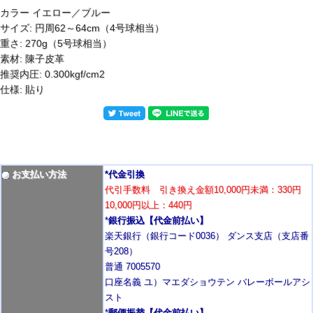
カラー イエロー／ブルー
サイズ: 円周62～64cm（4号球相当）
重さ: 270g（5号球相当）
素材: 陳子皮革
推奨内圧: 0.300kgf/cm2
仕様: 貼り
お支払い方法
*代金引換
代引手数料 引き換え金額10,000円未満：330円
10,000円以上：440円
*
銀行振込【代金前払い】
楽天銀行（銀行コード0036） ダンス支店（支店番
号208）
普通 7005570
口座名義 ユ）マエダショウテン バレーボールアシ
スト
*
郵便振替【代金前払い】