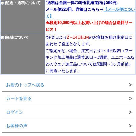
配送・送料について
*送料は全国一律759円
(北海道内は580円)
メール便220円。詳細はこちら⇒
【メール便につい
て】
★税別10,000円以上お買い上げの場合は送料サー
ビス！
納期について
*注文日より
2
～14日以内
のお客様お届け指定日に
あわせて発送となります。
ご指定がない場合、注文日より1～4
日以内
（マー
キング加工用品は通常10日
～3週間
、ユニホームな
どのウェア加工品については3週間～
1ヶ月前後
）
に発送いたします。
お店のトップへ戻る
カートを見る
ログイン
お客様の声