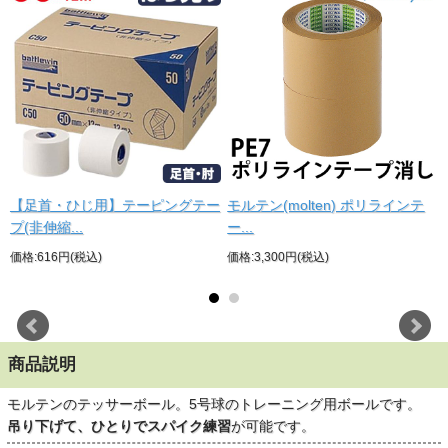
.
【足首・ひじ用】テーピングテー
モルテン(molten) ポリラインテ
プ(非伸縮...
ー...
価格:616円(税込)
価格:3,300円(税込)
れ
商品説明
モルテンのテッサーボール。5号球のトレーニング用ボールです。
吊り下げて、ひとりでスパイク練習
が可能です。