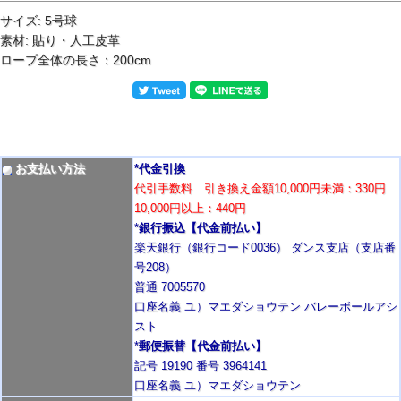
サイズ: 5号球
素材: 貼り・人工皮革
ロープ全体の長さ：200cm
お支払い方法
*代金引換
代引手数料 引き換え金額10,000円未満：330円
10,000円以上：440円
*
銀行振込【代金前払い】
楽天銀行（銀行コード0036） ダンス支店（支店番
号208）
普通 7005570
口座名義 ユ）マエダショウテン バレーボールアシ
スト
*
郵便振替【代金前払い】
記号 19190 番号 3964141
口座名義 ユ）マエダショウテン