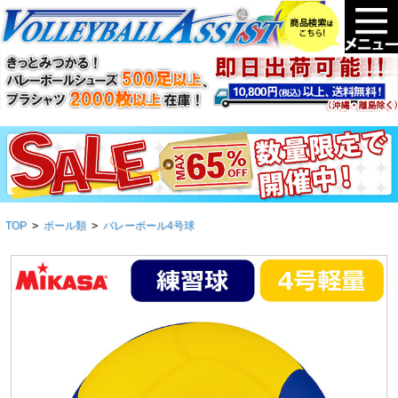
TOP
>
ボール類
>
バレーボール4号球