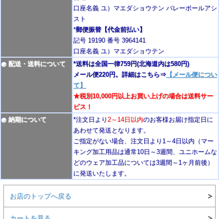
口座名義 ユ）マエダショウテン バレーボールアシ
スト
*
郵便振替【代金前払い】
記号 19190 番号 3964141
口座名義 ユ）マエダショウテン
配送・送料について
*送料は全国一律759円
(北海道内は580円)
メール便220円。詳細はこちら⇒
【メール便につい
て】
★税別10,000円以上お買い上げの場合は送料サー
ビス！
納期について
*注文日より
2
～14日以内
のお客様お届け指定日に
あわせて発送となります。
ご指定がない場合、注文日より1～4
日以内
（マー
キング加工用品は通常10日
～3週間
、ユニホームな
どのウェア加工品については3週間～
1ヶ月前後
）
に発送いたします。
お店のトップへ戻る
カートを見る