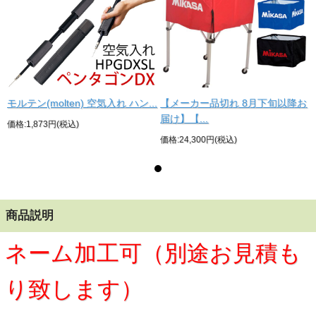
お
モルテン(molten) 空気入れ ハン...
【メーカー品切れ 8月下旬以降お
届け】【...
価格:1,873円(税込)
価格:24,300円(税込)
商品説明
ネーム加工可（別途お見積も
り致します）