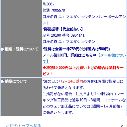
号208）
普通 7005570
口座名義 ユ）マエダショウテン バレーボールアシ
スト
*
郵便振替【代金前払い】
記号 19190 番号 3964141
口座名義 ユ）マエダショウテン
配送・送料について
*送料は全国一律759円
(北海道内は580円)
メール便220円。詳細はこちら⇒
【メール便につい
て】
★税別10,000円以上お買い上げの場合は送料サー
ビス！
納期について
*注文日より
2
～14日以内
のお客様お届け指定日に
あわせて発送となります。
ご指定がない場合、注文日より1～4
日以内
（マー
キング加工用品は通常10日
～3週間
、ユニホームな
どのウェア加工品については3週間～
1ヶ月前後
）
に発送いたします。
お店のトップへ戻る