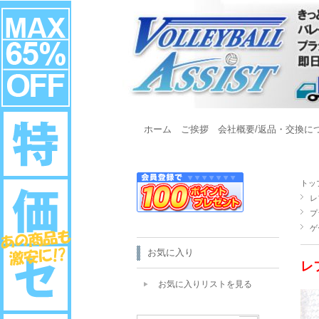
ホーム
ご挨拶
会社概要/返品・交換に
トッ
レ
プ
ゲ
お気に入り
レ
お気に入りリストを見る