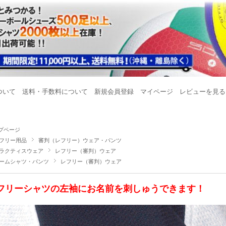
ついて
送料・手数料について
新規会員登録
マイページ
レビューを見る
プページ
フリー用品
審判（レフリー）ウェア・パンツ
ラクティスウェア
レフリー（審判）ウェア
ームシャツ・パンツ
レフリー（審判）ウェア
フリーシャツの左袖にお名前を刺しゅうできます！