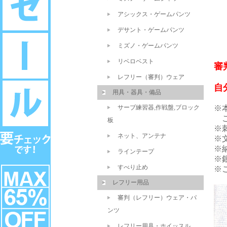
アシックス・ゲームパンツ
デサント・ゲームパンツ
ミズノ・ゲームパンツ
リベロベスト
審
レフリー（審判）ウェア
自
用具・器具・備品
サーブ練習器,作戦盤,ブロック
※
ご
板
※
ネット、アンテナ
※
※
ラインテープ
※
すべり止め
※
レフリー用品
審判（レフリー）ウェア・パ
ンツ
レフリー用具・ホイッスル