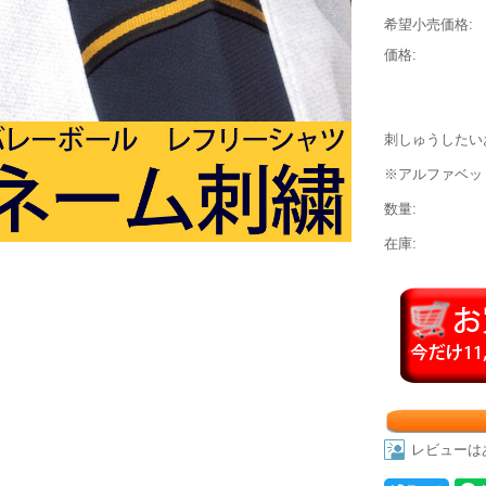
希望小売価格:
価格:
刺しゅうしたい
※アルファベッ
数量:
在庫:
レビューは