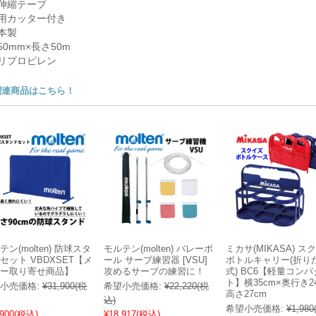
非伸縮テープ
専用カッター付き
本製
50mm×長さ50m
ポリプロピレン
関連商品はこちら！
テン(molten) 防球スタ
モルテン(molten) バレーボ
ミカサ(MIKASA) ス
セット VBDXSET【メ
ール サーブ練習器 [VSU]
ボトルキャリー(折り
ー取り寄せ商品】
攻めるサーブの練習に！
式) BC6【軽量コンパ
ト】横35cm×奥行き2
小売価格:
¥31,900
(税
希望小売価格:
¥22,220
(税
高さ27cm
込)
希望小売価格:
¥1,980
,900
(税込)
¥18,917
(税込)