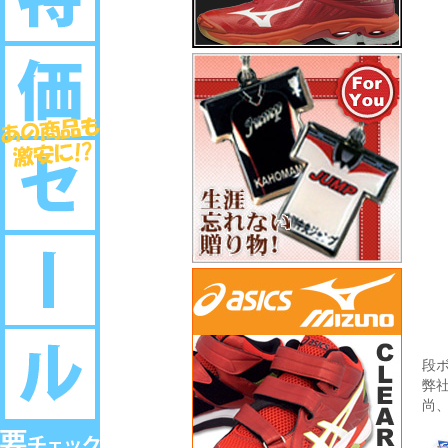
段
弊
尚