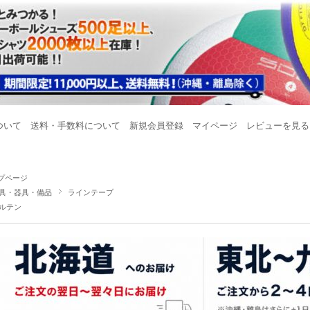
ついて
送料・手数料について
新規会員登録
マイページ
レビューを見る
プページ
具・器具・備品
ラインテープ
ルテン