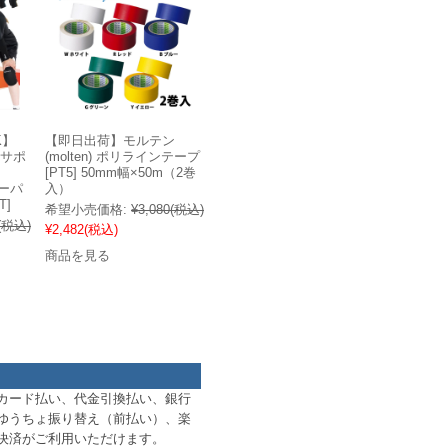
K】
【即日出荷】モルテン
膝サポ
(molten) ポリラインテープ
[PT5] 50mm幅×50m（2巻
ニーパ
入）
T]
希望小売価格:
¥3,080
(税込)
(税込)
¥2,482
(税込)
商品を見る
カード払い、代金引換払い、銀行
ゆうちょ振り替え（前払い）、楽
D決済がご利用いただけます。