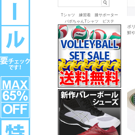
Tシャツ
練習着
膝サポーター
バボちゃんTシャツ
ピステ
ポ
鮮