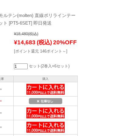
ルテン(molten) 直線ポリラインテー
ト [PT5-6SET] 即日発送
¥18,480
(税込)
¥14,683
(税込)
20%OFF
[ポイント還元 146ポイント～]
セット(2巻入×6セット)
在庫
購入
○
×
○
○