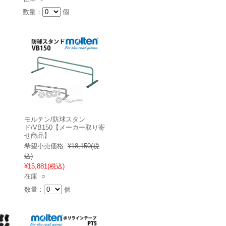
数量：
個
モルテン/防球スタン
ド/VB150【メーカー取り寄
せ商品】
希望小売価格:
¥18,150
(税
込)
¥15,881
(税込)
在庫 ○
数量：
個