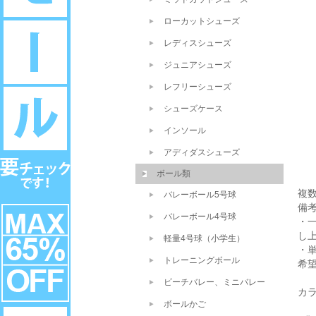
ローカットシューズ
レディスシューズ
ジュニアシューズ
レフリーシューズ
シューズケース
インソール
アディダスシューズ
ボール類
複
バレーボール5号球
備
バレーボール4号球
・
し
軽量4号球（小学生）
・
トレーニングボール
希
ビーチバレー、ミニバレー
カ
ボールかご