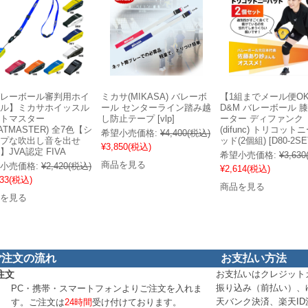
レーボール審判用ホイ
ミカサ(MIKASA) バレーボ
【1組までメール便O
ル】ミカサホイッスル
ール センターライン踏み越
D&M バレーボール 
トマスター
し防止テープ [vlp]
ーター ディファンク
EATMASTER) 全7色【シ
(difunc) トリコット
希望小売価格:
¥4,400
(税込)
プな吹出し音を出せ
ッド(2個組) [D80-2SE
¥3,850
(税込)
】JVA認定 FIVA
希望小売価格:
¥3,630
商品を見る
小売価格:
¥2,420
(税込)
¥2,614
(税込)
33
(税込)
商品を見る
を見る
ご注文の流れ
お支払い方法
注文
お支払いはクレジット
振り込み（前払い）、
PC・携帯・スマートフォンよりご注文を入れま
天バンク決済、楽天I
す。ご注文は
24時間
受け付けております。