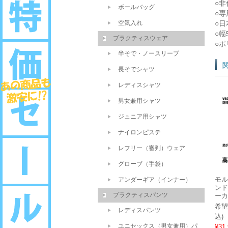
○
ボールバッグ
○
空気入れ
○日
○幅
プラクティスウェア
○
半そで・ノースリーブ
長そでシャツ
レディスシャツ
男女兼用シャツ
ジュニア用シャツ
ナイロンピステ
レフリー（審判）ウェア
グローブ（手袋）
モル
アンダーギア（インナー）
ンド
プラクティスパンツ
ーカ
希望
レディスパンツ
込)
ユニセックス（男女兼用）パ
¥31