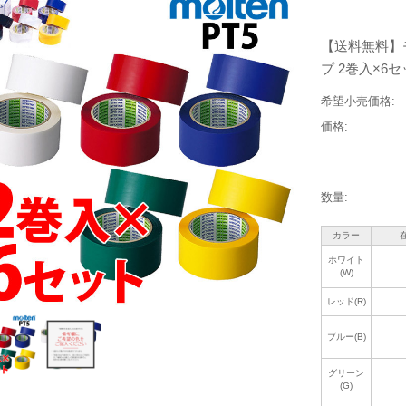
【送料無料】モ
プ 2巻入×6セッ
希望小売価格:
価格:
数量:
カラー
ホワイト
(W)
レッド(R)
ブルー(B)
グリーン
(G)