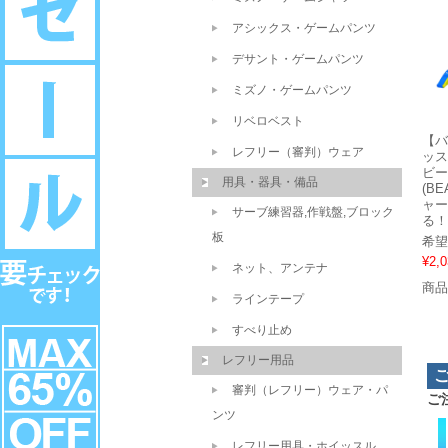
アシックス・ゲームパンツ
デサント・ゲームパンツ
ミズノ・ゲームパンツ
リベロベスト
【バ
レフリー（審判）ウェア
ッス
ビー
用具・器具・備品
(B
ャー
サーブ練習器,作戦盤,ブロック
る！
板
希望
¥2,0
ネット、アンテナ
商品
ラインテープ
すべり止め
レフリー用品
審判（レフリー）ウェア・パ
ご
ンツ
レフリー用具・ホイッスル