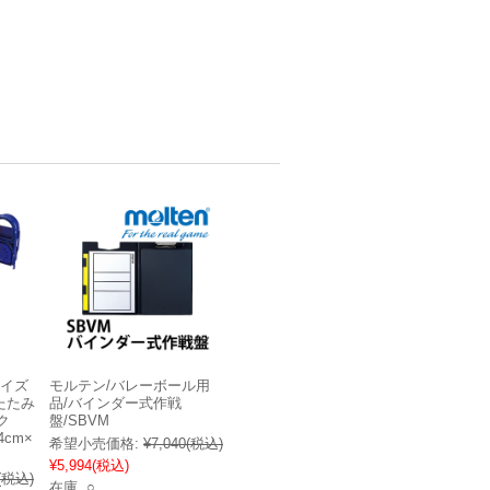
クイズ
モルテン/バレーボール用
たたみ
品/バインダー式作戦
ク
盤/SBVM
4cm×
希望小売価格:
¥7,040
(税込)
¥5,994
(税込)
(税込)
在庫 ○