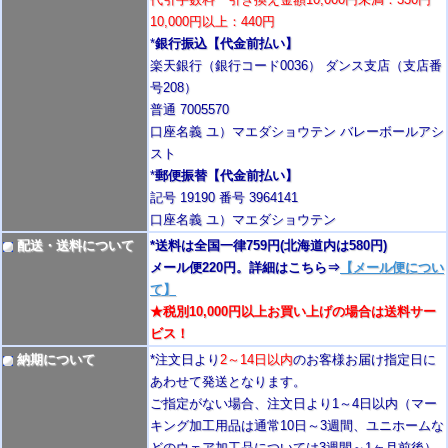
10,000円以上：440円
*
銀行振込【代金前払い】
楽天銀行（銀行コード0036） ダンス支店（支店番
号208）
普通 7005570
口座名義 ユ）マエダショウテン バレーボールアシ
スト
*
郵便振替【代金前払い】
記号 19190 番号 3964141
口座名義 ユ）マエダショウテン
配送・送料について
*送料は全国一律759円
(北海道内は580円)
メール便220円。詳細はこちら⇒
【メール便につい
て】
★税別10,000円以上お買い上げの場合は送料サー
ビス！
納期について
*注文日より
2
～14日以内
のお客様お届け指定日に
あわせて発送となります。
ご指定がない場合、注文日より1～4
日以内
（マー
キング加工用品は通常10日
～3週間
、ユニホームな
どのウェア加工品については3週間～
1ヶ月前後
）