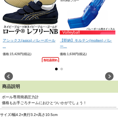
アシックス(asics) バレーボール
【即納】モルテン(molten) バレ
...
ー...
価格:15,428円(税込)
価格:1,638円(税込)
当社品切れ
商品説明
ボール専用簡易圧力計
価格もお手ごろチームにおひとついかがでしょう！
サイズ/幅4.2×奥行3.2×高さ10.5cm