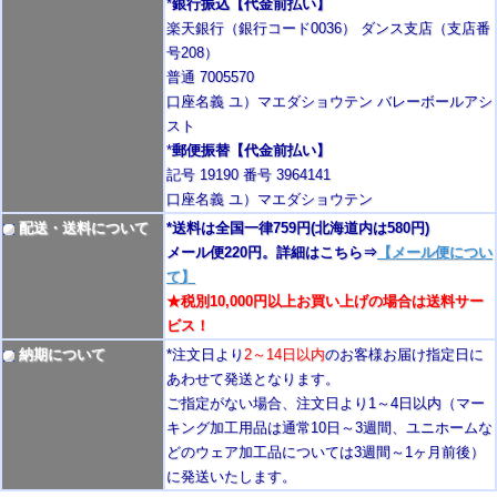
*
銀行振込【代金前払い】
楽天銀行（銀行コード0036） ダンス支店（支店番
号208）
普通 7005570
口座名義 ユ）マエダショウテン バレーボールアシ
スト
*
郵便振替【代金前払い】
記号 19190 番号 3964141
口座名義 ユ）マエダショウテン
配送・送料について
*送料は全国一律759円
(北海道内は580円)
メール便220円。詳細はこちら⇒
【メール便につい
て】
★税別10,000円以上お買い上げの場合は送料サー
ビス！
納期について
*注文日より
2
～14日以内
のお客様お届け指定日に
あわせて発送となります。
ご指定がない場合、注文日より1～4
日以内
（マー
キング加工用品は通常10日
～3週間
、ユニホームな
どのウェア加工品については3週間～
1ヶ月前後
）
に発送いたします。