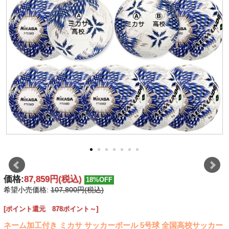
価格:
87,859円
(税込)
18%OFF
希望小売価格:
107,800円(税込)
[ポイント還元 878ポイント～]
ネーム加工付き ミカサ サッカーボール 5号球 全国高校サッカー