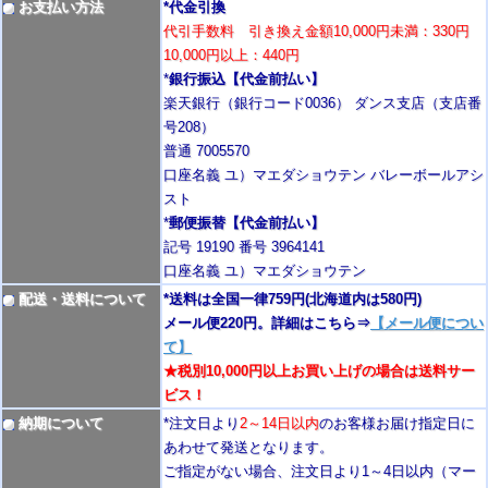
お支払い方法
*代金引換
代引手数料 引き換え金額10,000円未満：330円
10,000円以上：440円
*
銀行振込【代金前払い】
楽天銀行（銀行コード0036） ダンス支店（支店番
号208）
普通 7005570
口座名義 ユ）マエダショウテン バレーボールアシ
スト
*
郵便振替【代金前払い】
記号 19190 番号 3964141
口座名義 ユ）マエダショウテン
配送・送料について
*送料は全国一律759円
(北海道内は580円)
メール便220円。詳細はこちら⇒
【メール便につい
て】
★税別10,000円以上お買い上げの場合は送料サー
ビス！
納期について
*注文日より
2
～14日以内
のお客様お届け指定日に
あわせて発送となります。
ご指定がない場合、注文日より1～4
日以内
（マー