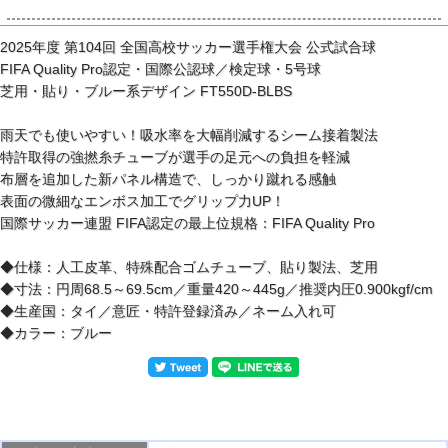
2025年度 第104回 全国高校サッカー選手権大会 公式試合球
FIFA Quality Pro認定・国際公認球／検定球・5号球
芝用・貼り・ブルー系デザイン FT550D-BLBS
雨天でも使いやすい！吸水率を大幅削減するシーム接着製法
特許取得の強撚糸チューブが選手の足元への負担を軽減
布層を追加した新パネル構造で、しっかり蹴れる感触
表面の微細なエンボス加工でグリップ力UP！
国際サッカー連盟 FIFA認定の最上位規格：FIFA Quality Pro
◆仕様：人工皮革、特殊配合ゴムチューブ、貼り製法、芝用
◆寸法：円周68.5～69.5cm／重量420～445g／推奨内圧0.900kgf/cm
◆生産国：タイ／意匠・特許登録済み／ネーム入れ可
◆カラー：ブルー