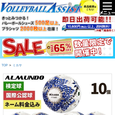
TOP
>
ミカサ