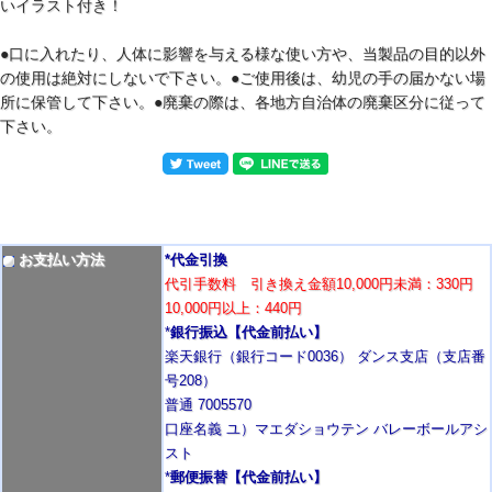
いイラスト付き！
●口に入れたり、人体に影響を与える様な使い方や、当製品の目的以外
の使用は絶対にしないで下さい。●ご使用後は、幼児の手の届かない場
所に保管して下さい。●廃棄の際は、各地方自治体の廃棄区分に従って
下さい。
お支払い方法
*代金引換
代引手数料 引き換え金額10,000円未満：330円
10,000円以上：440円
*
銀行振込【代金前払い】
楽天銀行（銀行コード0036） ダンス支店（支店番
号208）
普通 7005570
口座名義 ユ）マエダショウテン バレーボールアシ
スト
*
郵便振替【代金前払い】