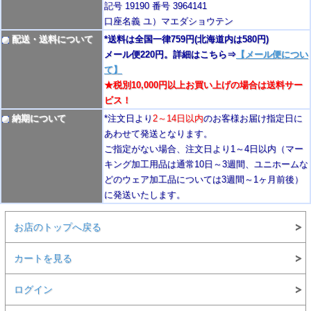
記号 19190 番号 3964141
口座名義 ユ）マエダショウテン
配送・送料について
*送料は全国一律759円
(北海道内は580円)
メール便220円。詳細はこちら⇒
【メール便につい
て】
★税別10,000円以上お買い上げの場合は送料サー
ビス！
納期について
*注文日より
2
～14日以内
のお客様お届け指定日に
あわせて発送となります。
ご指定がない場合、注文日より1～4
日以内
（マー
キング加工用品は通常10日
～3週間
、ユニホームな
どのウェア加工品については3週間～
1ヶ月前後
）
に発送いたします。
お店のトップへ戻る
カートを見る
ログイン