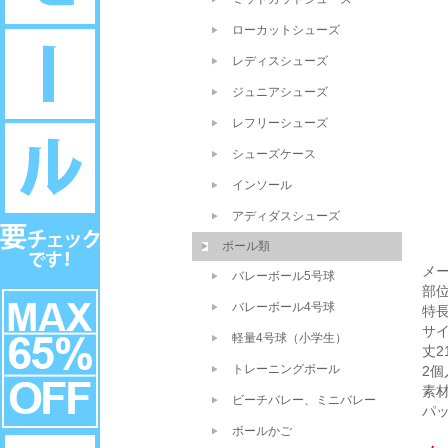
ローカットシューズ
レディスシューズ
ジュニアシューズ
レフリーシューズ
シューズケース
インソール
アディダスシューズ
ボール類
メ
バレーボール5号球
部位
バレーボール4号球
特
サイ
軽量4号球（小学生）
丈2
トレーニングボール
2個
素
ビーチバレー、ミニバレー
パッ
ボールかご