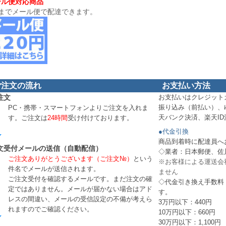
ール便対応商品
組までメール便で配達できます。
ご注文の流れ
お支払い方法
注文
お支払いはクレジット
振り込み（前払い）、
PC・携帯・スマートフォンよりご注文を入れま
天バンク決済、楽天I
す。ご注文は
24時間
受け付けております。
●代金引換
商品到着時に配達員へ
文受付メールの送信（自動配信）
◇業者：日本郵便、佐
ご注文ありがとうございます（ご注文№）
という
※お客様による運送会
件名でメールが送信されます。
ません
ご注文受付を確認するメールです。まだ注文の確
◇代金引き換え手数料
定ではありません。メールが届かない場合はアド
す。
レスの間違い、メールの受信設定の不備が考えら
3万円以下：440円
れますのでご確認ください。
10万円以下：660円
30万円以下：1,100円