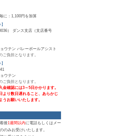
毎に：1,100円を加算
い】
036） ダンス支店（支店番号
ショウテン バレーボールアシスト
のご負担となります。
い】
41
ショウテン
のご負担となります。
入金確認には3～5日かかります。
日より数日遅れること、あらかじ
ようお願いいたします。
着後
1週間以内
に電話もしくはメー
ののみお受けいたします。