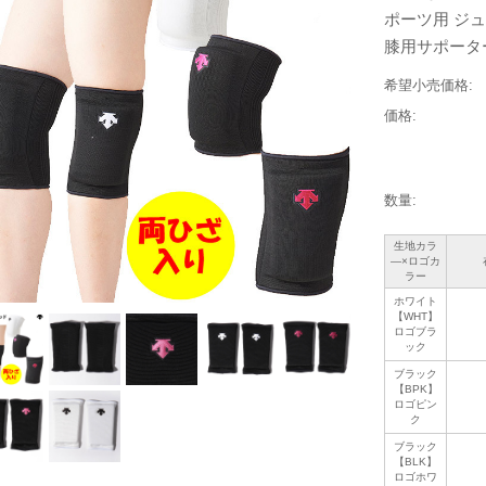
ポーツ用 ジュニ
膝用サポータ
希望小売価格:
価格:
数量:
生地カラ
―×ロゴカ
ラー
ホワイト
【WHT】
ロゴブラ
ック
ブラック
【BPK】
ロゴピン
ク
ブラック
【BLK】
ロゴホワ