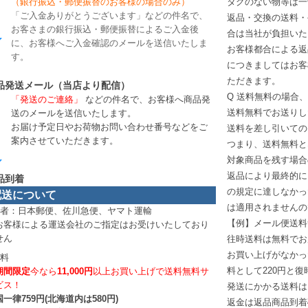
（銀行振込・郵便振替のお客様の場合のみ）
タグのない物等は一
「ご入金ありがとうございます」などの件名で、
返品・交換の送料・
お客さまの銀行振込・郵便振替によるご入金後
合は当社が負担いた
に、お客様へご入金確認のメールを送信いたしま
お客様都合による返
す。
につきましてはお客
ただきます。
品発送メール（当店より配信）
Q 送料無料の場合
「発送のご連絡」
などの件名で、お客様へ商品発
送料無料でお送りし
送のメールを送信いたします。
お届け予定日やお荷物お問い合わせ番号などをご
送料を差し引いての
案内させていただきます。
つまり、送料無料と
対象商品を残す場合
返品により最終的に
品到着
の規定に達しなかっ
配送について
は適用されませんの
業者：日本郵便、佐川急便、ヤマト運輸
【例】メール便送料
お客様による運送会社のご指定はお受けいたしており
せん
往時送料は無料でお
お買い上げがなかっ
送料
料として220円と
期間限定
今なら
11,000円
以上お買い上げで送料無料サ
ビス！
発送にかかる送料は
一律759円(北海道内は580円)
返金は返品商品到着