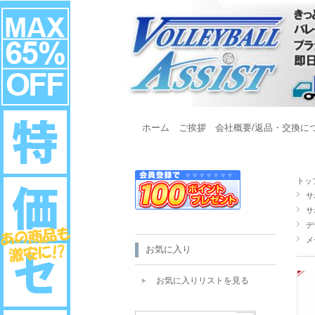
ホーム
ご挨拶
会社概要/返品・交換に
トッ
サ
サ
デ
メ
お気に入り
お気に入りリストを見る