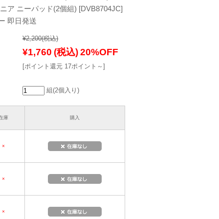
ア ニーパッド(2個組) [DVB8704JC]
ー 即日発送
¥2,200
(税込)
¥1,760
(税込)
20%OFF
[ポイント還元 17ポイント～]
組(2個入り)
在庫
購入
×
×
×