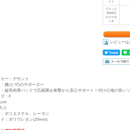
イト
ブラック
【BMZ】
ロゴマゼ
ンダ
レビューは
ーカー：デサント
：膝(ヒザ)のサポーター
長：縦長肉厚パッドで広範囲を衝撃から安心サポート！付け心地の良い
ズ：F
1cm
入り
材：ポリエステル、レーヨン
ド：ポリウレタン(20mm)