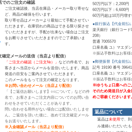
店でのご注文の確認
50万円以下：2,200円
ご注文確認後、当店在庫品・メーカー取り寄せな
60万円以下：6,600円
ど、商品の確保を行います。
60万円超は10万円増す
取り寄せ品はメーカーより最短にて手配させてい
●銀行振込【代金前払
ただきます。在庫切れの商品はできる限り探させ
楽天銀行（銀行コード0
ていただきますが、手配が出来ない場合はご注文
208）
をお断りさせていただきますのでご了承願いま
普通 7005570
す。
口座名義 ユ）マエダ
※振込手数料はお客様
文確定メールの送信（当店より配信）
●郵便振替【代金前払
「ご注文の確認（ご注文№）」
などの件名で、お
記号 19190 番号 39641
客さまへ当店からメールを送信いたします。商品
口座名義 ユ）マエダ
発送の目安をご案内させていただきます。
※振込手数料はお客様
このメールをもって注文の確定となります。
※ゆうちょ口座へのご
※お問い合わせメール（当店より配信）
そのため発送日が入金
「【ご返信お願いします】○○について」などの件
めご容赦くださいます
名で、お客さまへご注文内容についてのお問い合
わせをさせていただくことがあります。
問い合わせる用件がない場合には配信いたしませ
返品について
ん。ご返信を頂いた後に、改めて注文確定メール
返品は
未使用
で、到
をお送りいたします。
ル連絡いただいたも
※入金確認メール（当店より配信）