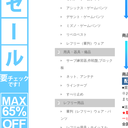
アシックス・ゲームパンツ
デサント・ゲームパンツ
ミズノ・ゲームパンツ
リベロベスト
商
レフリー（審判）ウェア
用具・器具・備品
サーブ練習器,作戦盤,ブロック
板
商
ネット、アンテナ
ラインテープ
■
※
すべり止め
ま
レフリー用品
■
審判（レフリー）ウェア・パ
★
ー
ンツ
全国
レフリー用具・ホイッスル