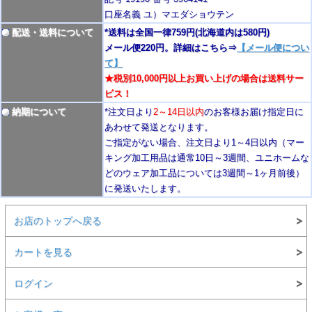
口座名義 ユ）マエダショウテン
配送・送料について
*送料は全国一律759円
(北海道内は580円)
メール便220円。詳細はこちら⇒
【メール便につい
て】
★税別10,000円以上お買い上げの場合は送料サー
ビス！
納期について
*注文日より
2
～14日以内
のお客様お届け指定日に
あわせて発送となります。
ご指定がない場合、注文日より1～4
日以内
（マー
キング加工用品は通常10日
～3週間
、ユニホームな
どのウェア加工品については3週間～
1ヶ月前後
）
に発送いたします。
お店のトップへ戻る
カートを見る
ログイン