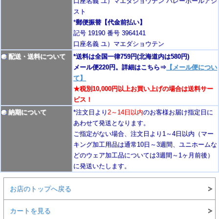
口座名義 ユ）マエダショウテン バレーボールアシ
スト
*
郵便振替【代金前払い】
記号 19190 番号 3964141
口座名義 ユ）マエダショウテン
配送・送料について
*送料は全国一律759円
(北海道内は580円)
メール便220円。詳細はこちら⇒
【メール便につい
て】
★税別10,000円以上お買い上げの場合は送料サー
ビス！
納期について
*注文日より
2
～14日以内
のお客様お届け指定日に
あわせて発送となります。
ご指定がない場合、注文日より1～4
日以内
（マー
キング加工用品は通常10日
～3週間
、ユニホームな
どのウェア加工品については3週間～
1ヶ月前後
）
に発送いたします。
お店のトップへ戻る
カートを見る