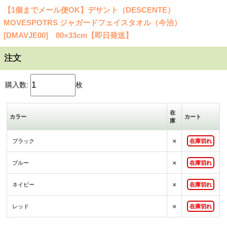
【1個までメール便OK】デサント（DESCENTE）
MOVESPOTRS ジャガードフェイスタオル（今治）
[DMAVJE00] 80×33cm【即日発送】
注文
購入数:
枚
在
カラー
カート
庫
×
ブラック
在庫切れ
×
ブルー
在庫切れ
×
ネイビー
在庫切れ
×
レッド
在庫切れ