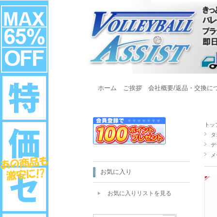
ホーム
ご挨拶
会社概要/返品・交換に
トッ
タ
デ
メ
お気に入り
お気に入りリストを見る