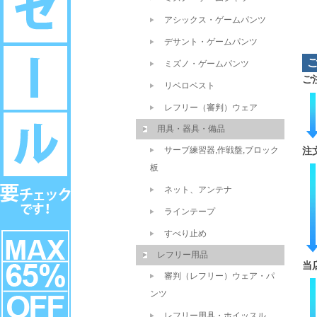
アシックス・ゲームパンツ
デサント・ゲームパンツ
ミズノ・ゲームパンツ
ご
リベロベスト
レフリー（審判）ウェア
用具・器具・備品
サーブ練習器,作戦盤,ブロック
注
板
ネット、アンテナ
ラインテープ
すべり止め
レフリー用品
当
審判（レフリー）ウェア・パ
ンツ
レフリー用具・ホイッスル