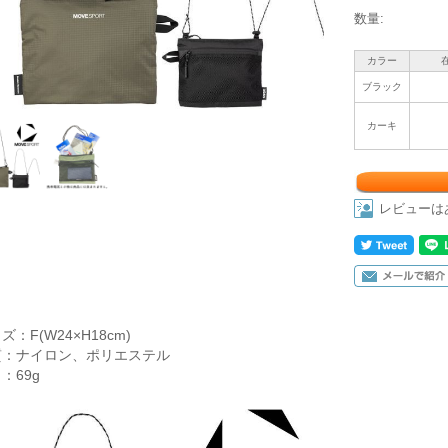
数量:
カラー
ブラック
カーキ
レビューは
ズ：F(W24×H18cm)
質：ナイロン、ポリエステル
：69g