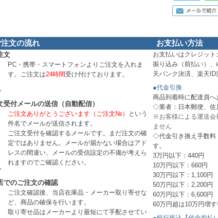
ご注文の流れ
お支払い方法
注文
お支払いはクレジット
振り込み（前払い）、
PC・携帯・スマートフォンよりご注文を入れま
天バンク決済、楽天I
す。ご注文は
24時間
受け付けております。
●代金引換
商品到着時に配達員へ
文受付メールの送信（自動配信）
◇業者：日本郵便、佐
ご注文ありがとうございます（ご注文№）
という
※お客様による運送会
件名でメールが送信されます。
ません
ご注文受付を確認するメールです。まだ注文の確
◇代金引き換え手数料
定ではありません。メールが届かない場合はアド
す。
レスの間違い、メールの受信設定の不備が考えら
3万円以下：440円
れますのでご確認ください。
10万円以下：660円
30万円以下：1,100円
店でのご注文の確認
50万円以下：2,200円
ご注文確認後、当店在庫品・メーカー取り寄せな
60万円以下：6,600円
ど、商品の確保を行います。
60万円超は10万円増す
取り寄せ品はメーカーより最短にて手配させてい
●銀行振込【代金前払