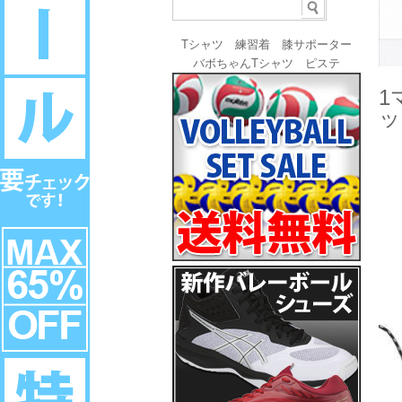
Tシャツ
練習着
膝サポーター
バボちゃんTシャツ
ピステ
1
ッ