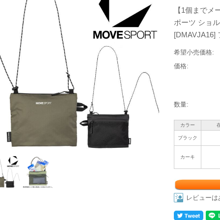
【1個までメー
ポーツ ショル
[DMAVJA16
希望小売価格:
価格:
数量:
カラー
ブラック
カーキ
レビューは