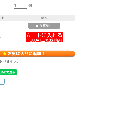
個
在庫
購入
×
○
ありません