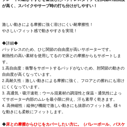
が高く、スパイクやサーブ時の打ち分けがしやすい！
激しい動きによる摩擦に強く溶けにくい耐摩擦性！
やさしいフィット感で動きやすさを実現！
◆詳細◆
パッドレスのため、ひじ関節の自由度が高いサポーターです。
耐熱性の高い素材を使用してるので床との摩擦からもサポートしま
す。
1.高自由度：衝撃をサポートするパッドがないため、肘関節の動きの
自由度が高くなっています。
2.高耐久性：激しい動きによる摩擦に強く、フロアとの擦れにも溶け
にくくなっています。
3. 高通気・吸汗速乾：ウール混素材の調湿性と保温・通気性によっ
てサポーター内部のムレを最小限に抑え、汗も素早く乾きます。
4. 高伸縮性：縦伸び機能で激しい動きにも抜群のフィット感。様々
な動きにも柔軟にフィットします。
◆
床との摩擦からひじをカバーしたい方に。（バレーボール、バスケ