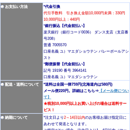
お支払い方法
*代金引換
代引手数料 引き換え金額10,000円未満：330円
10,000円以上：440円
*
銀行振込【代金前払い】
楽天銀行（銀行コード0036） ダンス支店（支店番
号208）
普通 7005570
口座名義 ユ）マエダショウテン バレーボールアシ
スト
*
郵便振替【代金前払い】
記号 19190 番号 3964141
口座名義 ユ）マエダショウテン
配送・送料について
*送料は全国一律759円
(北海道内は580円)
メール便220円。詳細はこちら⇒
【メール便につい
て】
★税別10,000円以上お買い上げの場合は送料サー
ビス！
納期について
*注文日より
2
～14日以内
のお客様お届け指定日に
あわせて発送となります。