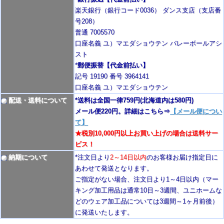
楽天銀行（銀行コード0036） ダンス支店（支店番
号208）
普通 7005570
口座名義 ユ）マエダショウテン バレーボールアシ
スト
*
郵便振替【代金前払い】
記号 19190 番号 3964141
口座名義 ユ）マエダショウテン
配送・送料について
*送料は全国一律759円
(北海道内は580円)
メール便220円。詳細はこちら⇒
【メール便につい
て】
★税別10,000円以上お買い上げの場合は送料サー
ビス！
納期について
*注文日より
2
～14日以内
のお客様お届け指定日に
あわせて発送となります。
ご指定がない場合、注文日より1～4
日以内
（マー
キング加工用品は通常10日
～3週間
、ユニホームな
どのウェア加工品については3週間～
1ヶ月前後
）
に発送いたします。