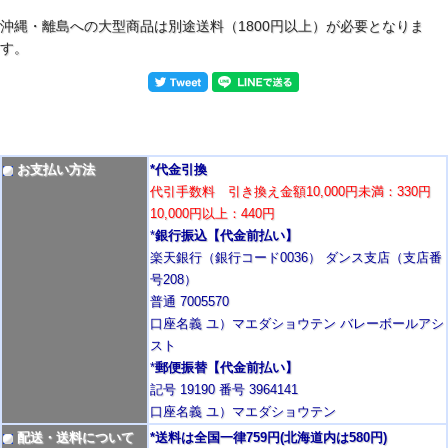
沖縄・離島への大型商品は別途送料（1800円以上）が必要となりま
す。
お支払い方法
*代金引換
代引手数料 引き換え金額10,000円未満：330円
10,000円以上：440円
*
銀行振込【代金前払い】
楽天銀行（銀行コード0036） ダンス支店（支店番
号208）
普通 7005570
口座名義 ユ）マエダショウテン バレーボールアシ
スト
*
郵便振替【代金前払い】
記号 19190 番号 3964141
口座名義 ユ）マエダショウテン
配送・送料について
*送料は全国一律759円
(北海道内は580円)