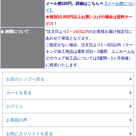
メール便220円。詳細はこちら⇒
【メール便につい
て】
★税別10,000円以上お買い上げの場合は送料サー
ビス！
納期について
*注文日より
2
～14日以内
のお客様お届け指定日に
あわせて発送となります。
ご指定がない場合、注文日より1～4
日以内
（マー
キング加工用品は通常10日
～3週間
、ユニホームな
どのウェア加工品については3週間～
1ヶ月前後
）
に発送いたします。
お店のトップへ戻る
カートを見る
ログイン
お客様の声
お気に入りリストを見る