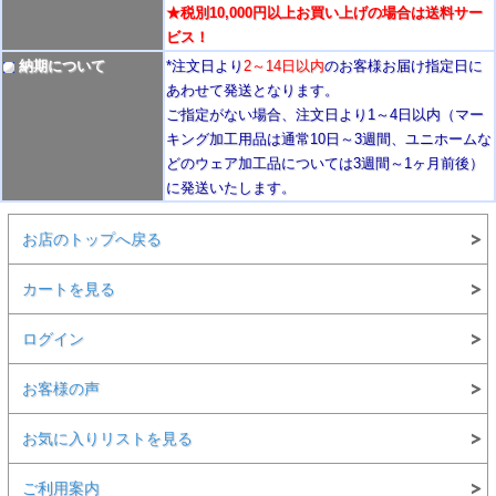
★税別10,000円以上お買い上げの場合は送料サー
ビス！
納期について
*注文日より
2
～14日以内
のお客様お届け指定日に
あわせて発送となります。
ご指定がない場合、注文日より1～4
日以内
（マー
キング加工用品は通常10日
～3週間
、ユニホームな
どのウェア加工品については3週間～
1ヶ月前後
）
に発送いたします。
お店のトップへ戻る
カートを見る
ログイン
お客様の声
お気に入りリストを見る
ご利用案内