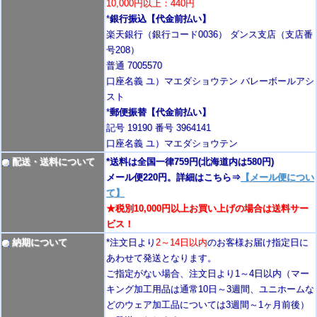
10,000円以上：440円
*
銀行振込【代金前払い】
楽天銀行（銀行コード0036） ダンス支店（支店番
号208）
普通 7005570
口座名義 ユ）マエダショウテン バレーボールアシ
スト
*
郵便振替【代金前払い】
記号 19190 番号 3964141
口座名義 ユ）マエダショウテン
配送・送料について
*送料は全国一律759円
(北海道内は580円)
メール便220円。詳細はこちら⇒
【メール便につい
て】
★税別10,000円以上お買い上げの場合は送料サー
ビス！
納期について
*注文日より
2
～14日以内
のお客様お届け指定日に
あわせて発送となります。
ご指定がない場合、注文日より1～4
日以内
（マー
キング加工用品は通常10日
～3週間
、ユニホームな
どのウェア加工品については3週間～
1ヶ月前後
）