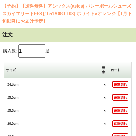
【予約】【送料無料】アシックス(asics) バレーボールシューズ
スカイエリートFF3 [1051A080-103] ホワイト×オレンジ【1月下
旬以降にお届け予定】
注文
購入数:
足
在
サイズ
カート
庫
×
24.5cm
在庫切れ
×
25.0cm
在庫切れ
×
25.5cm
在庫切れ
×
26.0cm
在庫切れ