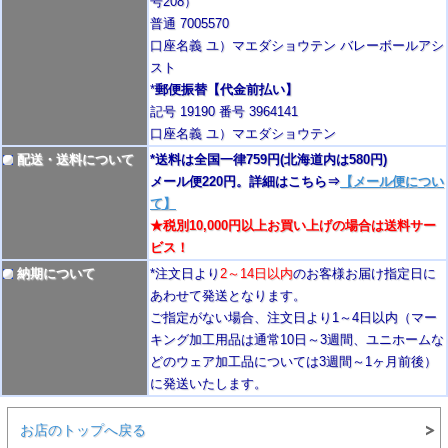
号208）
普通 7005570
口座名義 ユ）マエダショウテン バレーボールアシ
スト
*
郵便振替【代金前払い】
記号 19190 番号 3964141
口座名義 ユ）マエダショウテン
配送・送料について
*送料は全国一律759円
(北海道内は580円)
メール便220円。詳細はこちら⇒
【メール便につい
て】
★税別10,000円以上お買い上げの場合は送料サー
ビス！
納期について
*注文日より
2
～14日以内
のお客様お届け指定日に
あわせて発送となります。
ご指定がない場合、注文日より1～4
日以内
（マー
キング加工用品は通常10日
～3週間
、ユニホームな
どのウェア加工品については3週間～
1ヶ月前後
）
に発送いたします。
お店のトップへ戻る